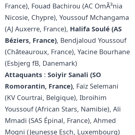
France), Fouad Bachirou (AC OmÃ³nia
Nicosie, Chypre), Youssouf Mchangama
(AJ Auxerre, France),
Halifa Soulé (AS
Béziers, France)
, Bendjaloud Youssouf
(Châteauroux, France), Yacine Bourhane
(Esbjerg fB, Danemark)
Attaquants
:
Soiyir Sanali (SO
Romorantin, France)
, Faïz Selemani
(KV Courtrai, Belgique), Ibroihim
Youssouf (African Stars, Namibie), Ali
Mmadi (SAS Épinal, France), Ahmed
Mogni (Jeunesse Esch, Luxembourg)