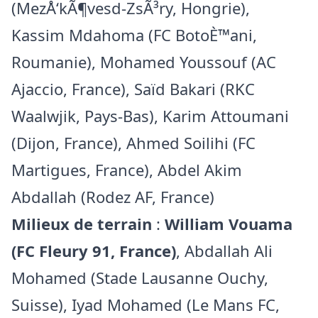
(MezÅ‘kÃ¶vesd-ZsÃ³ry, Hongrie),
Kassim Mdahoma (FC BotoÈ™ani,
Roumanie), Mohamed Youssouf (AC
Ajaccio, France), Saïd Bakari (RKC
Waalwjik, Pays-Bas), Karim Attoumani
(Dijon, France), Ahmed Soilihi (FC
Martigues, France), Abdel Akim
Abdallah (Rodez AF, France)
Milieux de terrain
:
William Vouama
(FC Fleury 91, France)
, Abdallah Ali
Mohamed (Stade Lausanne Ouchy,
Suisse), Iyad Mohamed (Le Mans FC,