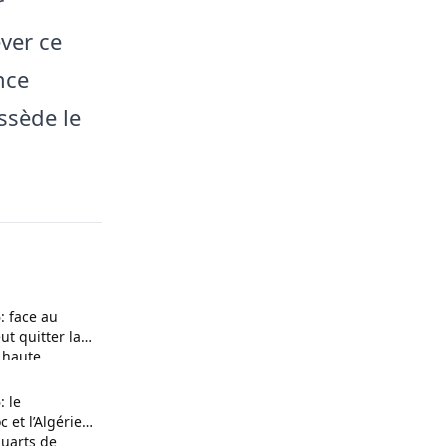
r
ver ce
nce
ossède le
: face au
ut quitter la
e haute
 le
 et l’Algérie
quarts de