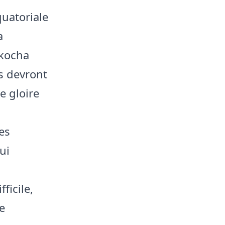
quatoriale
a
Okocha
es devront
ne gloire
es
ui
ficile,
e