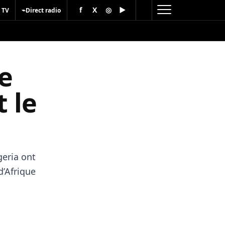
f
X
◎
▶
⌁
 TV
Direct radio
e
t le
geria ont
d’Afrique