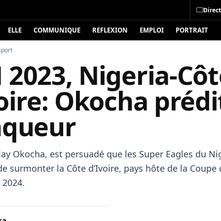
Direct
ELLE
COMMUNIQUE
REFLEXION
EMPLOI
PORTRAIT
Sport
 2023, Nigeria-Côt
oire: Okocha prédi
nqueur
 Jay Okocha, est persuadé que les Super Eagles du Ni
de surmonter la Côte d’Ivoire, pays hôte de la Coupe 
 2024.
ka