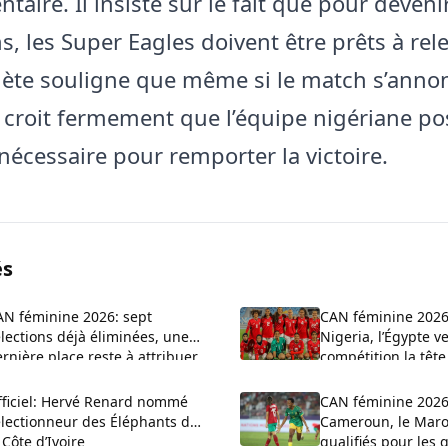
aire. Il insiste sur le fait que pour deveni
, les Super Eagles doivent être prêts à rele
thlète souligne que même si le match s’anno
 il croit fermement que l’équipe nigériane p
 nécessaire pour remporter la victoire.
és
AN féminine 2026: sept
CAN féminine 2026
lections déjà éliminées, une
Nigeria, l’Égypte ve
rnière place reste à attribuer
compétition la têt
fficiel: Hervé Renard nommé
CAN féminine 2026:
électionneur des Éléphants de
Cameroun, le Maroc
 Côte d’Ivoire
qualifiés pour les 