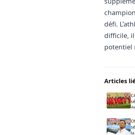
supplément
champions
défi. L’a
difficile,
potentiel
Articles li
C
sé
de
O
s
la