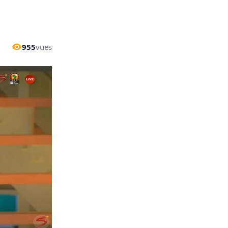
955
vues