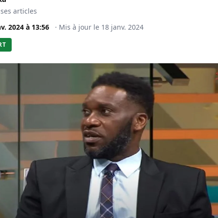
 ses articles
nv. 2024
à
13:56
·
Mis à jour le
18 janv. 2024
RT