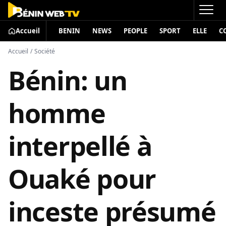
Accueil
BENIN
NEWS
PEOPLE
SPORT
ELLE
C
Accueil
/
Société
Bénin: un
homme
interpellé à
Ouaké pour
inceste présumé