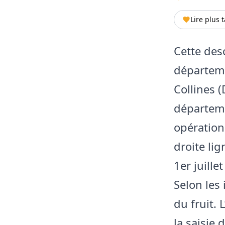
Lire plus 
​Cette de
départeme
Collines (
départeme
opérationn
droite lig
1er juille
Selon les
du fruit.
la saisie 