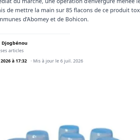
édiat du marché, une opération d’envergure menée le 
is de mettre la main sur 85 flacons de ce produit to
ommunes d’Abomey et de Bohicon.
 Djogbénou
 ses articles
. 2026
à
17:32
·
Mis à jour le
6 juil. 2026