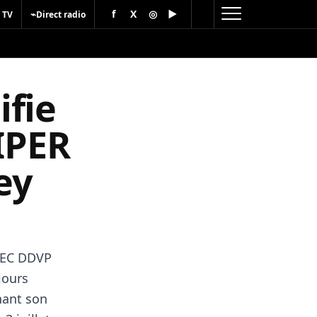
f
X
◎
▶
⌁
 TV
Direct radio
ifie
IPER
ey
0 EC DDVP
jours
nant son