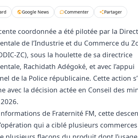
tard
Google News
Commenter
Partager
scente coordonnée a été pilotée par la Direc
ntale de l’Industrie et du Commerce du Zo
DDIC-ZC), sous la houlette de sa directrice
ntale, Rachidath Adégoké, et avec l’appui
el de la Police républicaine. Cette action s’
ne avec la décision actée en Conseil des min
t 2026.
 informations de Fraternité FM, cette descen
 L’opération qui a ciblé plusieurs commerce
de plusieurs flacons du produit dont l’usage