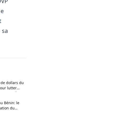
DVP
me
t
 sa
 de dollars du
ur lutter
 maternelle
au Bénin: le
ration du