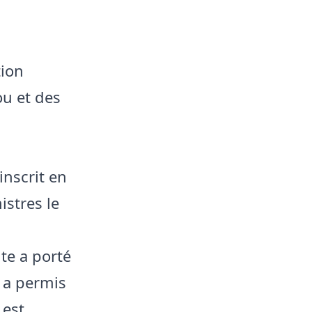
tion
u et des
inscrit en
istres le
te a porté
s a permis
 est