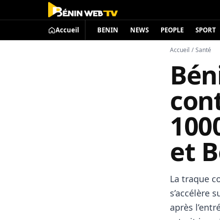
Accueil
BENIN
NEWS
PEOPLE
SPORT
Accueil
/
Santé
Béni
cont
100
et 
La traque c
s’accélère s
après l’ent