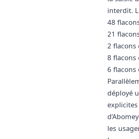
interdit. 
​48 flacon
​21 flacon
​2 flacons
​8 flacons
​6 flacons
​Parallèle
déployé u
explicite
d’Abomey 
les usager