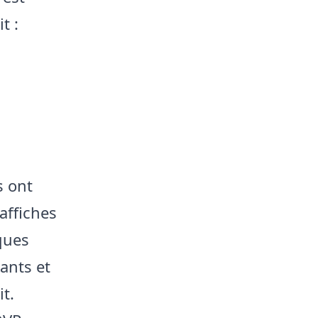
t :
s ont
affiches
ques
ants et
t.