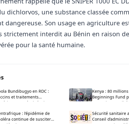
rnement rappelle que le SNIPER 1000 EC D
du dichlorvos, une substance classée com
 dangereuse. Son usage en agriculture es
 strictement interdit au Bénin en raison de
avérée pour la santé humaine.
és
bola Bundibugyo en RDC :
Kenya : 80 millions
ccins et traitements
Beginnings Fund po
xpérimentaux évalués dans
contre la mortalité
urgence
ntrafrique : l’épidémie de
Sécurité sanitaire 
oléra continue de susciter
Conseil d’administ
inquiétude
LNCQPSEA installé