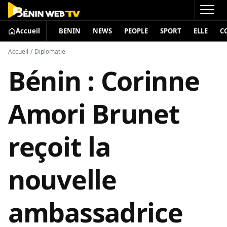
Accueil
BENIN
NEWS
PEOPLE
SPORT
ELLE
C
Accueil
/
Diplomatie
Bénin : Corinne
Amori Brunet
reçoit la
nouvelle
ambassadrice