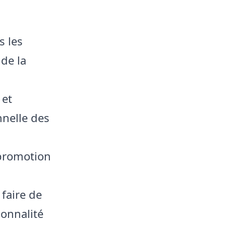
s les
de la
 et
nnelle des
promotion
faire de
sonnalité