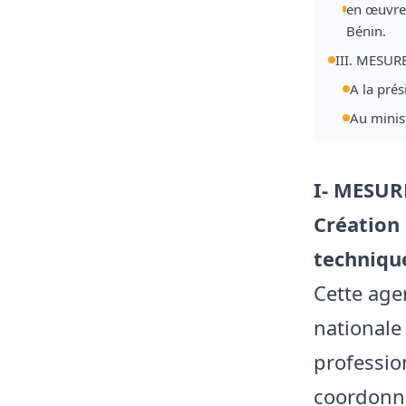
en œuvre 
Bénin.
III. MESUR
A la pré
Au minist
I- MESU
Création
technique
Cette age
nationale
profession
coordonne