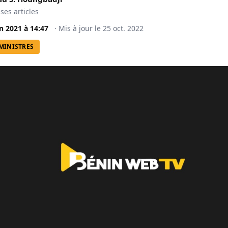
 ses articles
in 2021
à
14:47
·
Mis à jour le
25 oct. 2022
MINISTRES