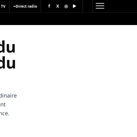
f
X
◎
▶
⌁
 TV
Direct radio
du
 du
dinaire
ent
nce.