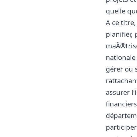
quelle qu
A ce titre
planifier,
maÃ®trise
nationale 
gérer ou 
rattachan
assurer l’
financier
départeme
participe