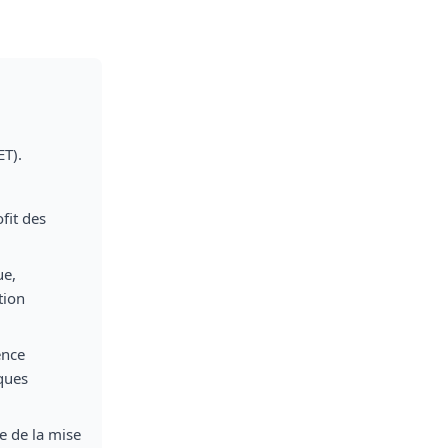
ET).
fit des
ue,
tion
ence
iques
e de la mise