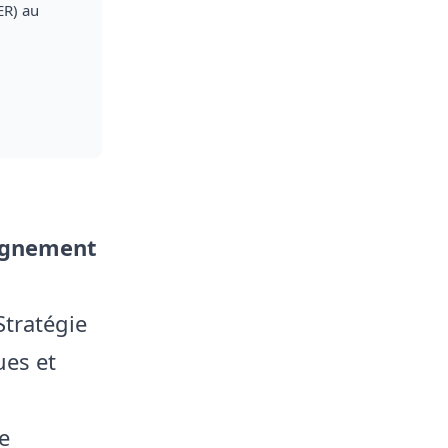
ER) au
eignement
Stratégie
ues et
e