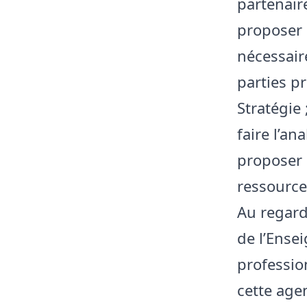
partenaire
proposer 
nécessair
parties p
Stratégie 
faire l’an
proposer 
ressource
Au regar
de l’Ense
professio
cette age