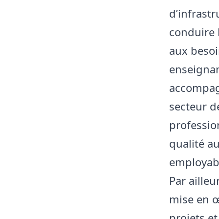
d’infrast
conduire 
aux besoi
enseignan
accompagn
secteur d
professio
qualité a
employabi
Par ailleu
mise en œ
projets e