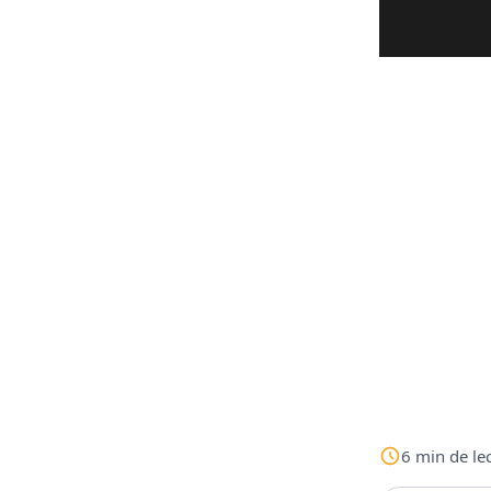
6
min
de le