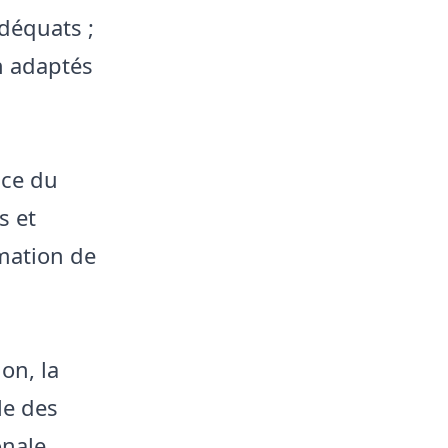
déquats ;
n adaptés
nce du
s et
mation de
on, la
le des
onale