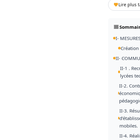
Lire plus 
Sommai
I- MESURE
Création
II- COMMU
II-1 . Re
lycées te
II-2. Cont
économiqu
pédagogiq
II-3. Résu
d’établis
mobiles.
II-4. Réa