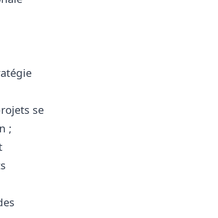
ratégie
rojets se
n ;
t
ts
des