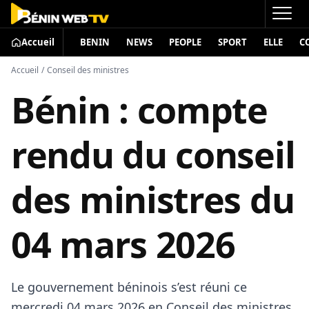
Accueil
BENIN
NEWS
PEOPLE
SPORT
ELLE
C
Accueil
/
Conseil des ministres
Bénin : compte
rendu du conseil
des ministres du
04 mars 2026
Le gouvernement béninois s’est réuni ce
mercredi 04 mars 2026 en Conseil des ministres