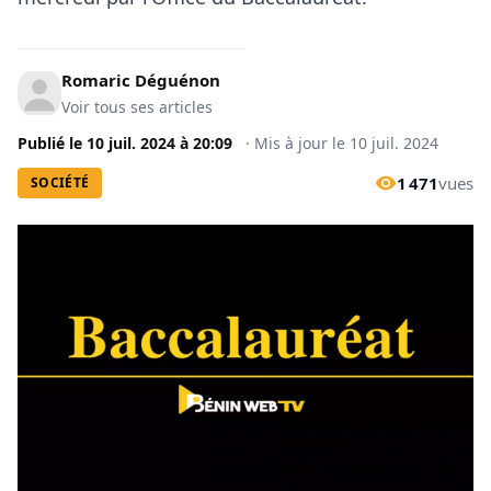
Romaric Déguénon
Voir tous ses articles
Publié le
10 juil. 2024
à
20:09
·
Mis à jour le
10 juil. 2024
1 471
vues
SOCIÉTÉ