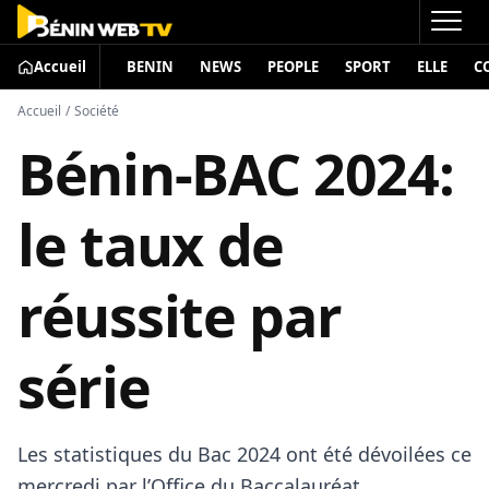
Accueil
BENIN
NEWS
PEOPLE
SPORT
ELLE
C
Accueil
/
Société
Bénin-BAC 2024:
le taux de
réussite par
série
Les statistiques du Bac 2024 ont été dévoilées ce
mercredi par l’Office du Baccalauréat.