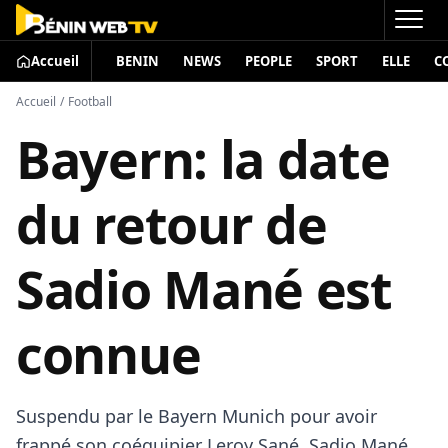
Accueil
BENIN
NEWS
PEOPLE
SPORT
ELLE
C
Accueil
/
Football
Bayern: la date
du retour de
Sadio Mané est
connue
Suspendu par le Bayern Munich pour avoir
frappé son coéquipier Leroy Sané, Sadio Mané