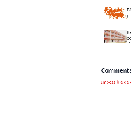
Bé
pl
o
B
co
cl
O
Commenta
Impossible de 