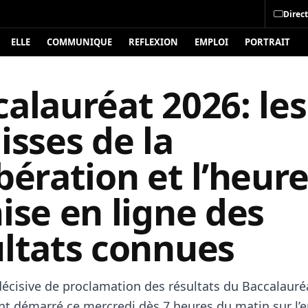
Direct
ELLE
COMMUNIQUE
REFLEXION
EMPLOI
PORTRAIT
alauréat 2026: les
isses de la
bération et l’heur
ise en ligne des
ultats connues
 décisive de proclamation des résultats du Baccalauré
ent démarré ce mercredi dès 7 heures du matin sur l