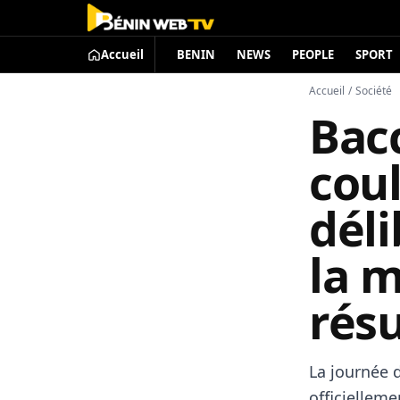
Accueil
BENIN
NEWS
PEOPLE
SPORT
Accueil
/
Société
Bacc
coul
déli
la m
rés
​La journée
officiellem