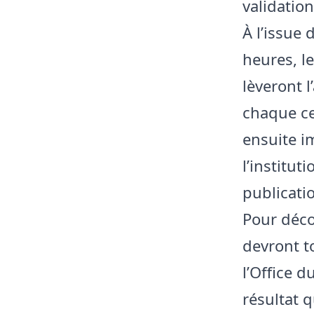
validatio
À l’issue
heures, le
lèveront 
chaque ce
ensuite i
l’institut
publicati
​Pour déco
devront t
l’Office d
résultat q