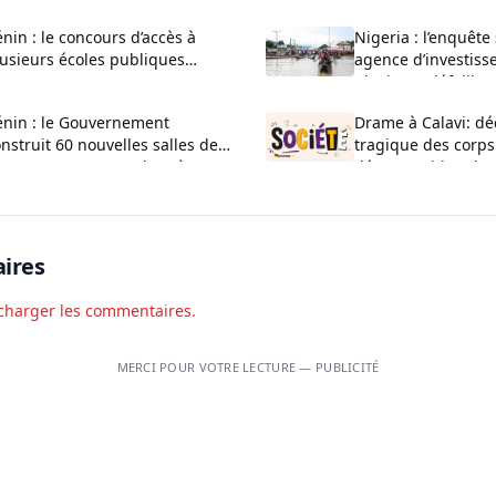
nin : le concours d’accès à
Nigeria : l’enquête
usieurs écoles publiques
agence d’investiss
uvert pour 2026-2027
plusieurs défaillan
administratives
énin : le Gouvernement
Drame à Calavi: dé
nstruit 60 nouvelles salles de
tragique des corps
asse au CEG La Verdure à
décomposition d’u
uèdo
Kansounkpa
ires
charger les commentaires.
MERCI POUR VOTRE LECTURE — PUBLICITÉ