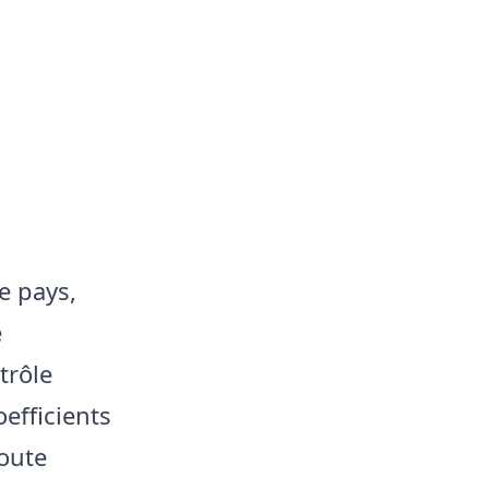
e pays,
e
trôle
efficients
oute