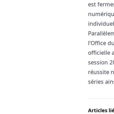
est ferm
numérique
individue
Parallèle
l’Office 
officielle
session 2
réussite 
séries ai
Articles li