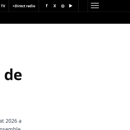
f
X
◎
▶
⌁
 TV
Direct radio
e de
at 2026 a
’ensemble