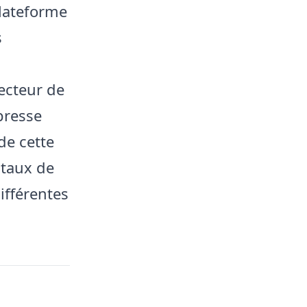
lateforme
s
recteur de
presse
 de cette
 taux de
ifférentes