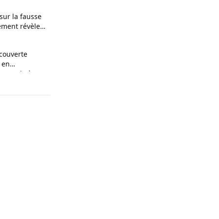
 sur la fausse
ement révèle
ces
couverte
 en
n couple à