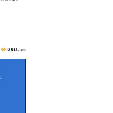
12 518
vues