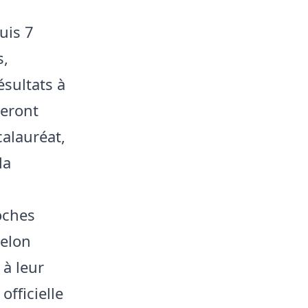
uis 7
s,
ésultats à
seront
alauréat,
la
roches
Selon
 à leur
officielle