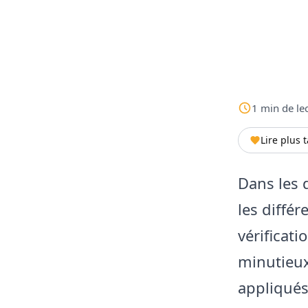
1
min
de le
Lire plus 
Dans les d
les différ
vérificat
minutieux
appliqués