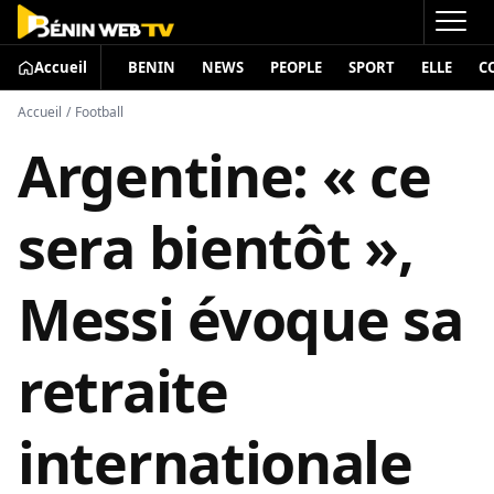
Accueil
BENIN
NEWS
PEOPLE
SPORT
ELLE
C
Accueil
/
Football
Argentine: « ce
sera bientôt »,
Messi évoque sa
retraite
internationale