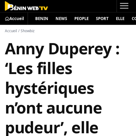
Accueil
BENIN
NEWS
PEOPLE
SPORT
ELLE
C
Accueil
/
Showbiz
Anny Duperey :
‘Les filles
hystériques
n’ont aucune
pudeur’, elle