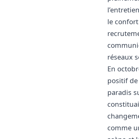
l’entretie
le confort
recruteme
communica
réseaux s
En octobr
positif d
paradis s
constitua
changemen
comme une