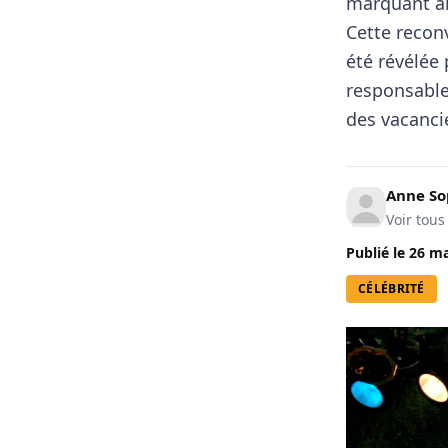
marquant ai
Cette reconv
été révélée
responsable
des vacancie
Anne So
Voir tous
Publié le
26 ma
CÉLÉBRITÉ