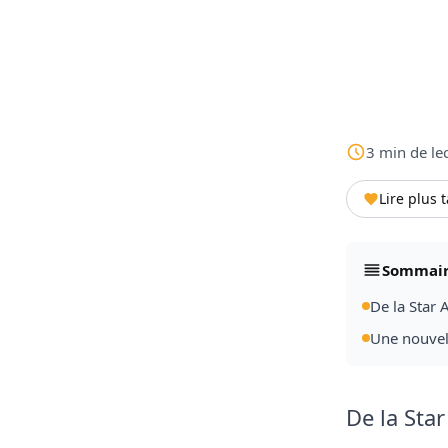
3
min
de le
Lire plus 
Sommai
De la Star 
Une nouvell
De la Sta