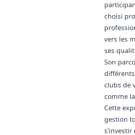
participa
choisi pr
professio
vers les m
ses quali
Son parco
différent
clubs de 
comme la 
Cette exp
gestion t
s’investi