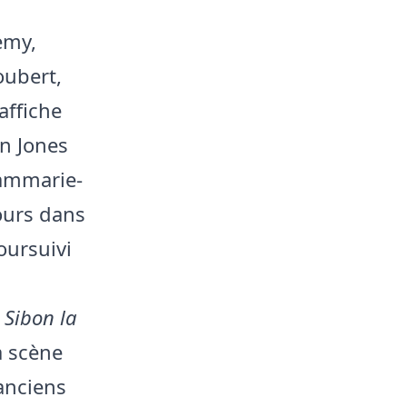
emy,
oubert,
affiche
in Jones
ammarie-
cours dans
oursuivi
,
Sibon la
a scène
anciens