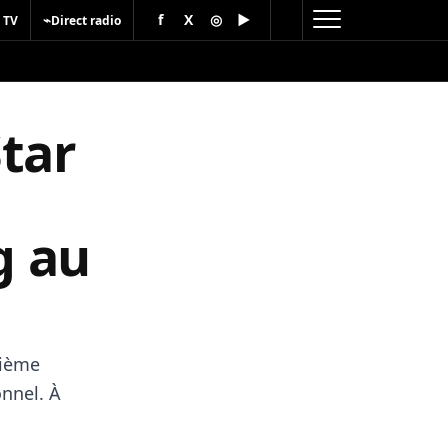
f
X
◎
▶
⌁
 TV
Direct radio
tar
g au
xième
nnel. À