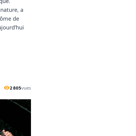
que.
 nature, a
plôme de
ujourd’hui
2 805
vues