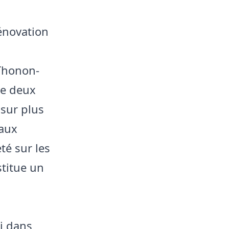
énovation
 Thonon-
de deux
 sur plus
 aux
té sur les
stitue un
i dans