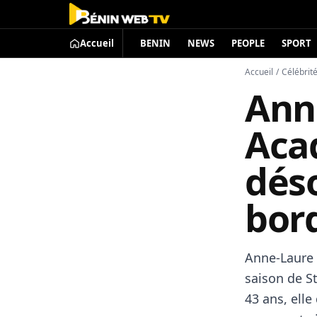
Accueil
BENIN
NEWS
PEOPLE
SPORT
Accueil
/
Célébrit
Ann
Aca
dés
bor
Anne-Laure 
saison de S
43 ans, ell