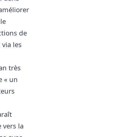
’améliorer
le
tions de
via les
an très
e « un
teurs
raît
 vers la