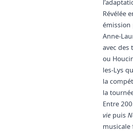
l’adaptati
Révélée e
émission 
Anne-Laure
avec des 
ou Houci
les-Lys q
la compéti
la tournée
Entre 200
vie
puis
N
musicale 