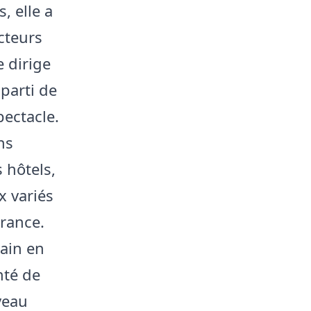
, elle a
cteurs
e dirige
 parti de
pectacle.
ns
 hôtels,
x variés
France.
rain en
nté de
veau