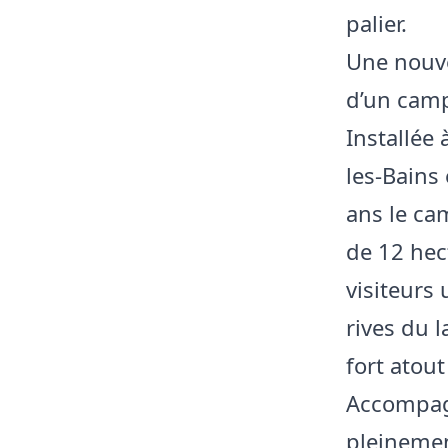
palier.
Une nouve
d’un camp
Installée
les-Bains
ans le ca
de 12 hec
visiteurs 
rives du l
fort atou
Accompagn
pleinemen