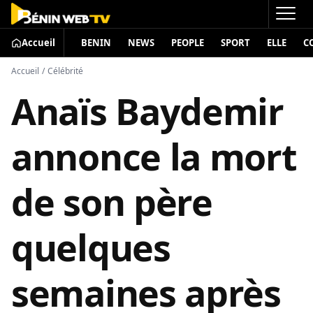
Accueil
BENIN
NEWS
PEOPLE
SPORT
ELLE
C
Accueil
/
Célébrité
Anaïs Baydemir
annonce la mort
de son père
quelques
semaines après