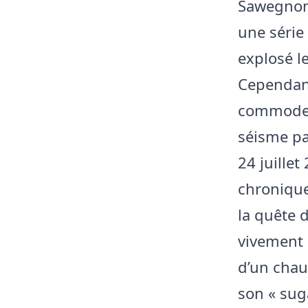
Sawegnon,
une série
explosé l
Cependant
commode à 
séisme pai
24 juille
chronique
la quête 
vivement 
d’un chauf
son « sug