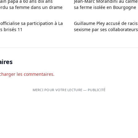
in papa à 60 ans dix ans
Jean-Marc Morandini au calme
perdu sa femme dans un drame
sa ferme isolée en Bourgogne
fficialise sa participation à La
Guillaume Pley accusé de raci
s brisés 11
sexisme par ses collaborateur
enquête des Inrocks
ires
charger les commentaires.
MERCI POUR VOTRE LECTURE — PUBLICITÉ