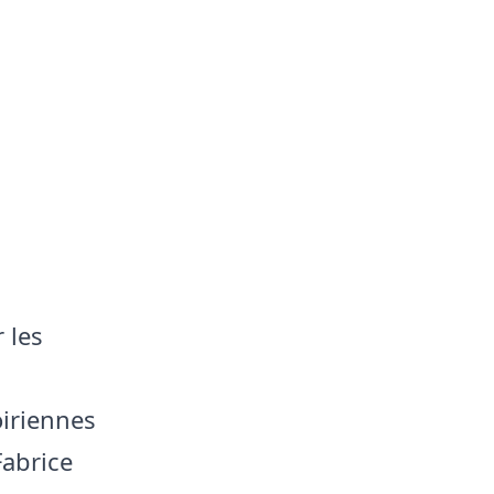
 les
oiriennes
Fabrice