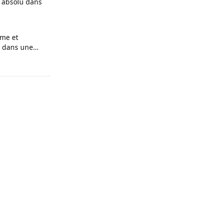
 absolu dans
sme et
s dans une