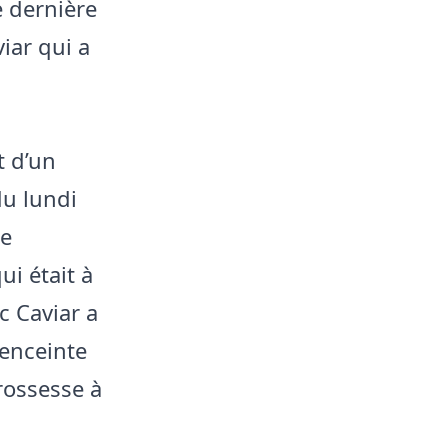
 dernière
iar qui a
t d’un
du lundi
de
i était à
c Caviar a
enceinte
grossesse à