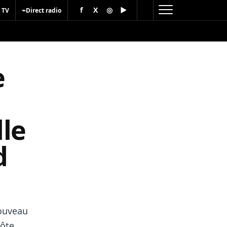
f
X
◎
▶
⌁
 TV
Direct radio
e
le
d
nouveau
Côte