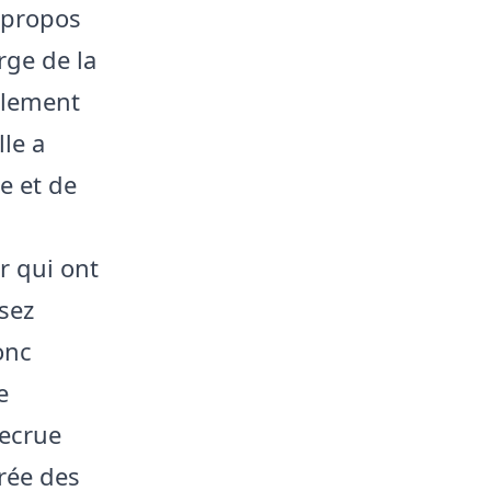
s propos
rge de la
alement
le a
e et de
r qui ont
ssez
onc
e
recrue
rée des