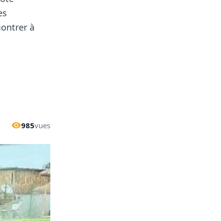
es
montrer à
985
vues