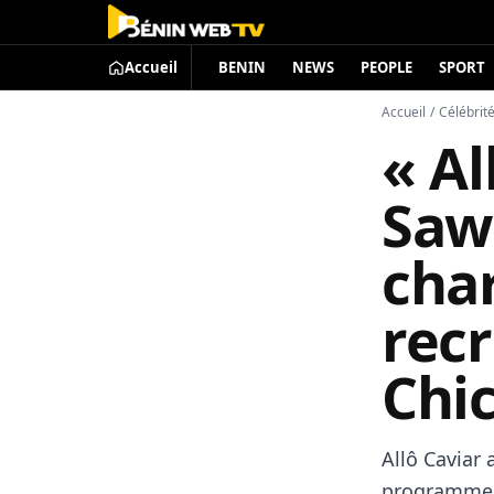
Accueil
BENIN
NEWS
PEOPLE
SPORT
Accueil
/
Célébrit
« Al
Saw
cha
rec
Chic
Allô Caviar
programme t