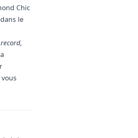
mond Chic
 dans le
record,
la
r
n vous