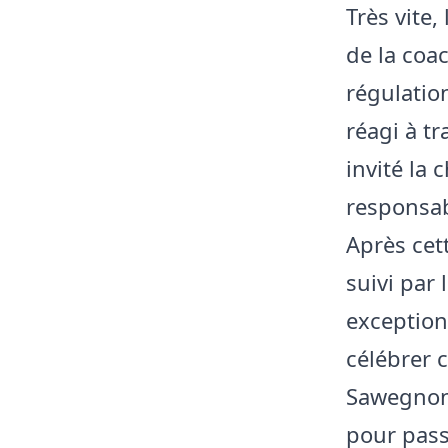
Très vite
de la coac
régulatio
réagi à t
invité la
responsab
Après cet
suivi par 
exception
célébrer c
Sawegnon 
pour pass