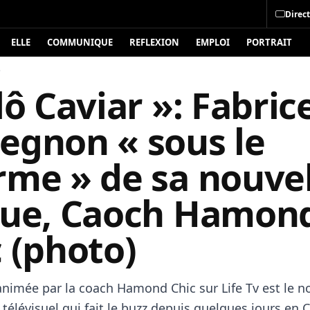
Direct
ELLE
COMMUNIQUE
REFLEXION
EMPLOI
PORTRAIT
é
lô Caviar »: Fabric
egnon « sous le
rme » de sa nouvel
rue, Caoch Hamon
 (photo)
 animée par la coach Hamond Chic sur Life Tv est le 
élévisuel qui fait le buzz depuis quelques jours en 