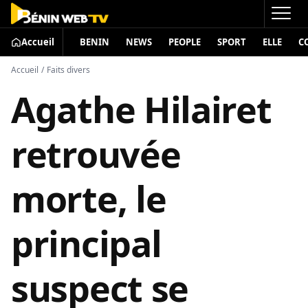
Accueil
BENIN
NEWS
PEOPLE
SPORT
ELLE
C
Accueil
/
Faits divers
Agathe Hilairet
retrouvée
morte, le
principal
suspect se