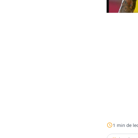
1
min
de le