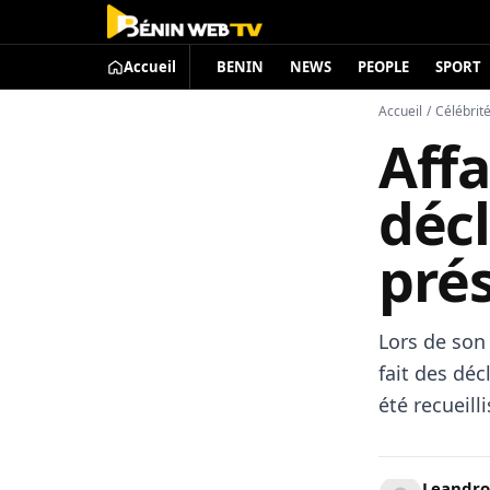
Accueil
BENIN
NEWS
PEOPLE
SPORT
Accueil
/
Célébrit
Affa
décl
pré
Lors de son
fait des déc
été recueill
Leandro