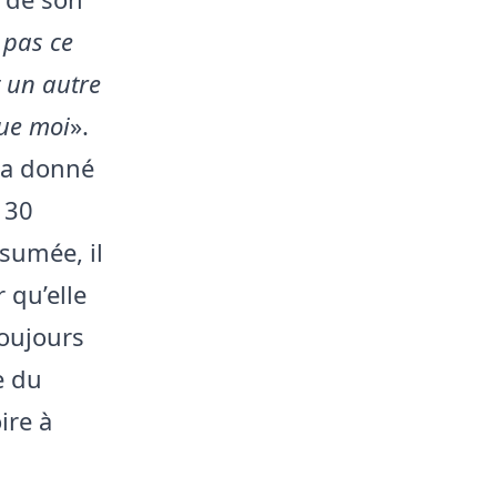
 pas ce
t un autre
que moi
».
 a donné
 30
sumée, il
 qu’elle
toujours
e du
ire à