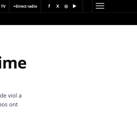
f
X
◎
▶
⌁
 TV
Direct radio
time
de viol a
pos ont