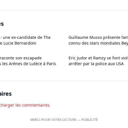
és
: une ex-candidate de The
Guillaume Musso présente l’am
e Lucie Bernardoni
connu des stars mondiales Bey
i raconte son escapade
Eric Judor et Ramzy se font vi
 les Arènes de Lutèce à Paris
arrêter par la police aux USA
ires
charger les commentaires.
MERCI POUR VOTRE LECTURE — PUBLICITÉ