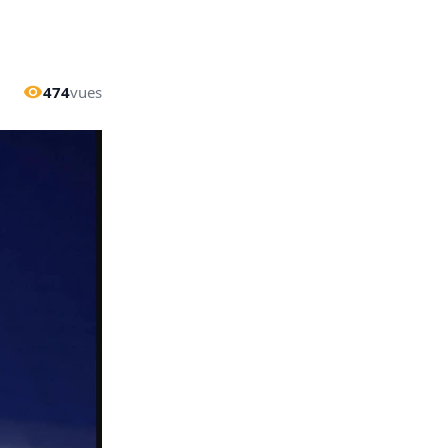
474
vues