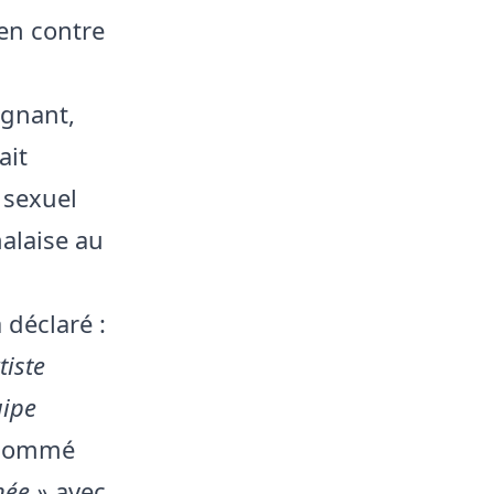
ien contre
s
ignant,
ait
 sexuel
alaise au
 déclaré :
tiste
uipe
 nommé
née »
avec