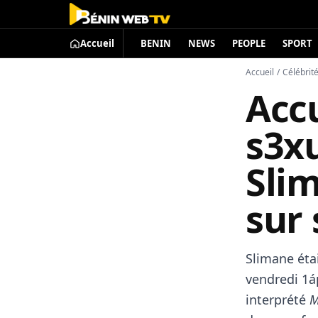
Accueil
BENIN
NEWS
PEOPLE
SPORT
Accueil
/
Célébrit
Acc
s3xu
Sli
sur 
Slimane éta
vendredi 1á
interprété
M