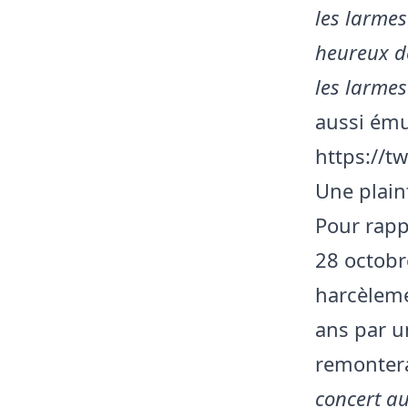
les larme
heureux de 
les larmes
aussi émus
https://t
Une plain
Pour rapp
28 octobr
harcèleme
ans par u
remontera
concert au