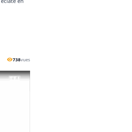
 éclaté en
738
vues