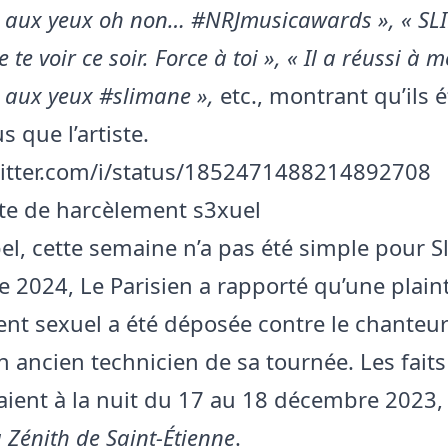
s aux yeux oh non… #NRJmusicawards », « S
te voir ce soir. Force à toi », « Il a réussi à 
 aux yeux #slimane »,
etc., montrant qu’ils é
 que l’artiste.
witter.com/i/status/1852471488214892708
te de harcèlement s3xuel
el, cette semaine n’a pas été simple pour S
e 2024, Le Parisien a rapporté qu’une plain
nt sexuel a été déposée contre le chanteu
n ancien technicien de sa tournée. Les faits
ient à la nuit du 17 au 18 décembre 2023
 Zénith de Saint-Étienne
.