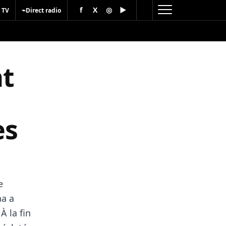
f
X
◎
▶
⌁
 TV
Direct radio
nt
es
e
aa a
À la fin