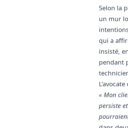
Selon la p
un mur lo
intention
qui a aff
insisté, 
pendant p
technicie
L’avocate
« Mon clien
persiste 
pourraient 
dans deux