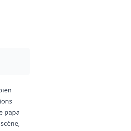
bien
tions
le papa
 scène,