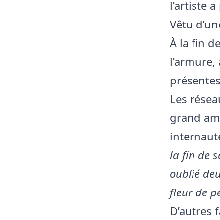
l’artiste 
Vêtu d’un
À la fin d
l’armure,
présentes
Les résea
grand ami
internau
la fin de 
oublié deu
fleur de p
D’autres 