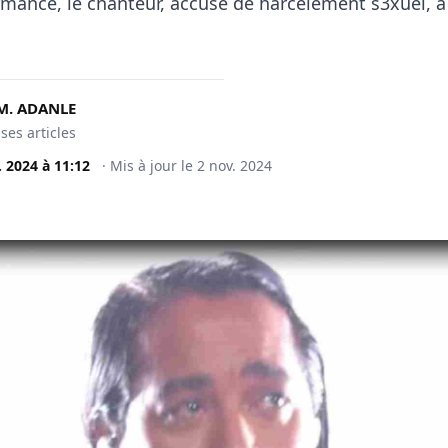
rmance, le chanteur, accusé de harcèlement s3xuel, a
M. ADANLE
 ses articles
. 2024
à
11:12
·
Mis à jour le
2 nov. 2024