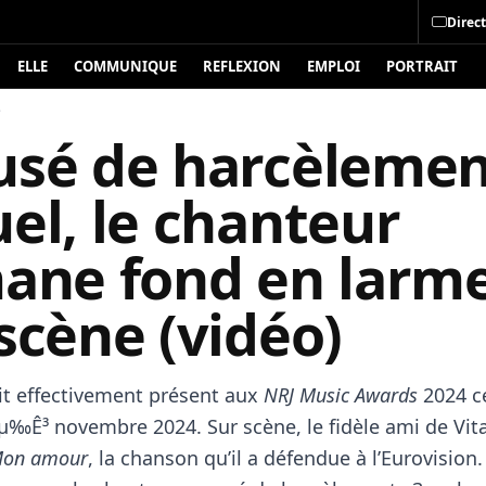
Direct
ELLE
COMMUNIQUE
REFLEXION
EMPLOI
PORTRAIT
é
usé de harcèleme
el, le chanteur
mane fond en larm
scène (vidéo)
it effectivement présent aux
NRJ Music Awards
2024 c
µ‰Ê³ novembre 2024. Sur scène, le fidèle ami de Vit
on amour
, la chanson qu’il a défendue à l’Eurovision. 