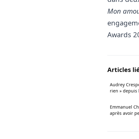
Mon amo
engagemen
Awards 2
Articles li
Audrey Crespo
rien » depuis 
refuse de qui
Emmanuel Cha
après avoir 