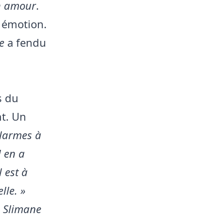
 amour
.
n émotion.
e
a fendu
s du
nt. Un
 larmes à
l en a
l est à
lle. »
 Slimane