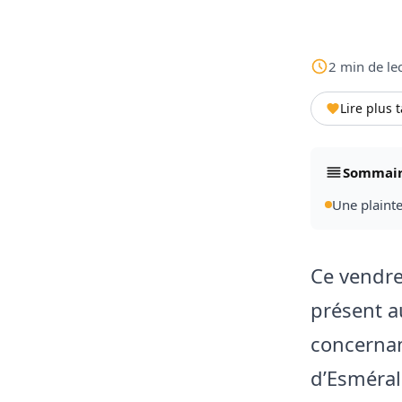
2
min
de le
Lire plus 
Sommai
Une plaint
Ce vendre
présent 
concernan
d’Esmérald