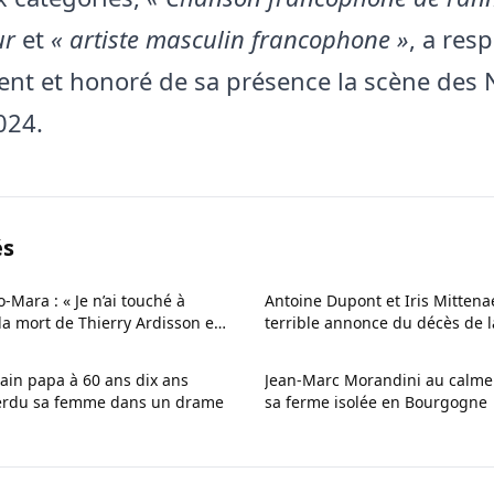
ur
et
« artiste masculin francophone »
, a res
t et honoré de sa présence la scène des 
024.
és
-Mara : « Je n’ai touché à
Antoine Dupont et Iris Mittenae
la mort de Thierry Ardisson et
terrible annonce du décès de 
tter leur maison
du rugbyman
in papa à 60 ans dix ans
Jean-Marc Morandini au calme
perdu sa femme dans un drame
sa ferme isolée en Bourgogne