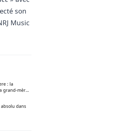
pecté son
NRJ Music
re : la
la grand-mère
 absolu dans