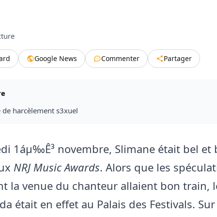
cture
tard
Google News
Commenter
Partager
re
e de harcèlement s3xuel
di 1áµ‰Ê³ novembre, Slimane était bel et 
aux
NRJ Music Awards
. Alors que les spécula
t la venue du chanteur allaient bon train, 
a était en effet au Palais des Festivals. Sur