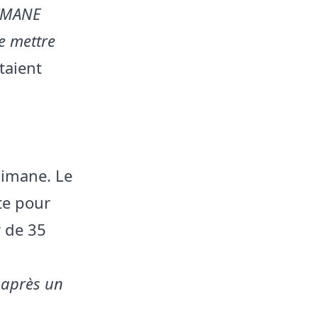
LIMANE
me mettre
taient
limane. Le
te pour
r de 35
,
après un