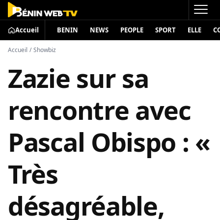
Accueil
BENIN
NEWS
PEOPLE
SPORT
ELLE
C
Accueil
/
Showbiz
Zazie sur sa
rencontre avec
Pascal Obispo : «
Très
désagréable,