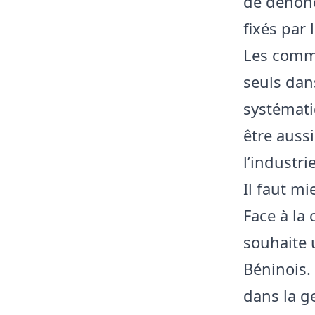
de dénonc
fixés par 
Les comme
seuls dans
systémati
être auss
l’industr
Il faut m
Face à la
souhaite
Béninois.
dans la g