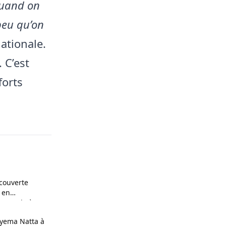
uand on
peu qu’on
nationale.
 C’est
forts
couverte
 en
n couple à
yema Natta à