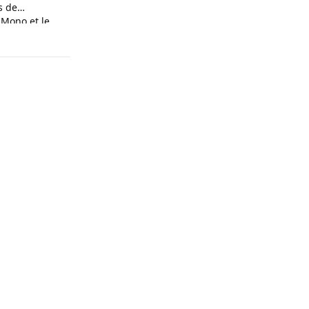
s de
 Mono et le