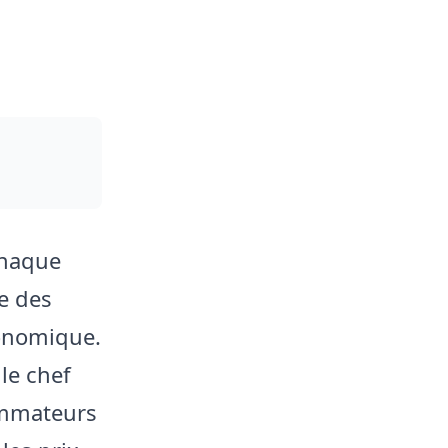
chaque
te des
conomique.
le chef
ommateurs