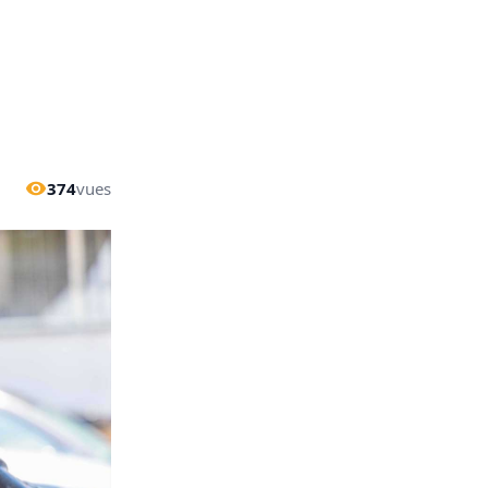
374
vues