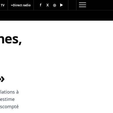
f
X
◎
▶
⌁
 TV
Direct radio
nes,
»
lations à
l estime
 escompté