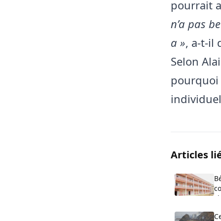
pourrait a
n’a pas be
a »
, a-t-i
Selon Alai
pourquoi 
individue
Articles li
B
co
cl
O
C