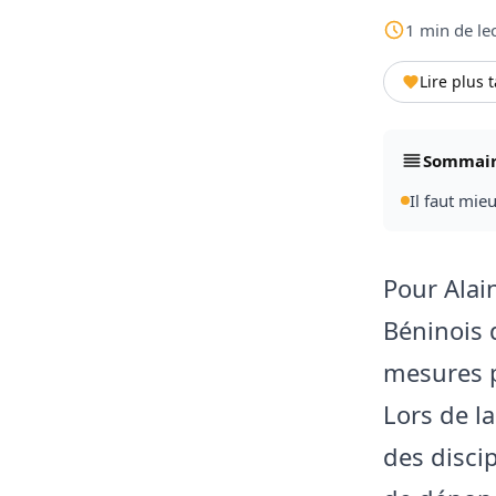
1
min
de le
Lire plus 
Sommai
Il faut mie
Pour Alai
Béninois 
mesures p
Lors de l
des disc