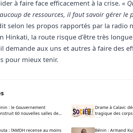
ider à faire face efficacement à la crise.
« Q
aucoup de ressources, il faut savoir gérer le 
l dit selon les propos rapportés par la radio 
n Hinkati, la route risque d’être très longue.
il demande aux uns et autres à faire des ef
ls pour mieux tenir.
és
énin : le Gouvernement
Drame à Calavi: dé
nstruit 60 nouvelles salles de
tragique des corps
asse au CEG La Verdure à
décomposition d’u
uèdo
Kansounkpa
euta : l’AMDH recense au moins
Bénin : Armand Ku