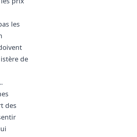
les prix
pas les
n
doivent
istère de
…
nes
t des
entir
qui