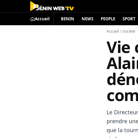
Accueil
BENIN
NEWS
PEOPLE
SPORT
Accueil
/
Société
Vie 
Alai
dén
com
Le Directeur
prendre une 
que la tour