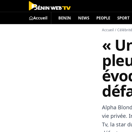
Accueil
BENIN
NEWS
PEOPLE
SPORT
Accueil
/
Célébrit
« Un
ple
évo
déf
Alpha Blondy
vie privée. 
Tv, la star