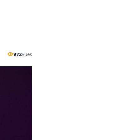
972
vues