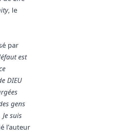
ity
, le
s
sé par
éfaut est
ce
de DIEU
argées
 des gens
 Je suis
ié l’auteur