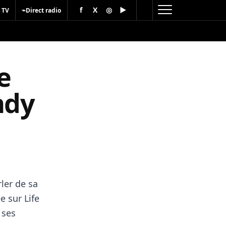
f
X
◎
▶
⌁
 TV
Direct radio
e
ndy
rler de sa
e sur Life
 ses