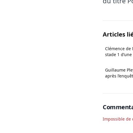
du titre 
Articles li
Clémence de 
stade 1 d’une
Cerf
Guillaume Ple
après l’enquê
Commenta
Impossible de 