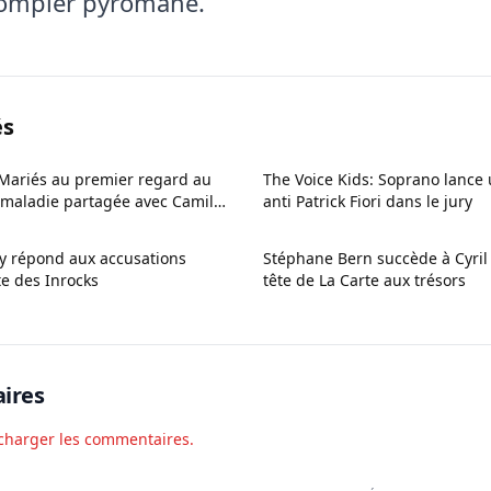
Pompier pyromane.
és
Mariés au premier regard au
The Voice Kids: Soprano lance 
 maladie partagée avec Camille
anti Patrick Fiori dans le jury
y répond aux accusations
Stéphane Bern succède à Cyril 
te des Inrocks
tête de La Carte aux trésors
ires
charger les commentaires.