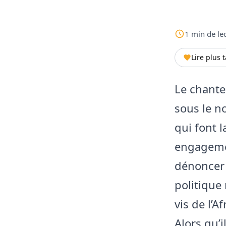
1
min
de le
Lire plus 
Le chant
sous le n
qui font l
engagemen
dénoncer 
politique
vis de l’A
Alors qu’i