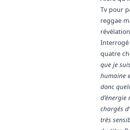
Tv pour p
reggae ma
révélation
Interrogé
quatre ch
que je sui
humaine e
donc quel
d’énergie 
chargés d’
très sensi