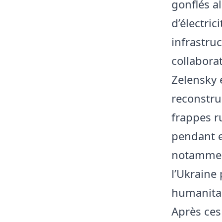
gonflés a
d’électric
infrastru
collabora
Zelensky 
reconstru
frappes r
pendant e
notamment
l’Ukraine
humanitai
Après ces