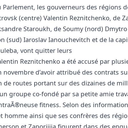
 Parlement, les gouverneurs des régions d
rovsk (centre) Valentin Reznitchenko, de Za
ksandre Staroukh, de Soumy (nord) Dmytro J
 (sud) Iaroslav Ianouchevitch et de la capit
uleba, vont quitter leurs
alentin Reznitchenko a été accusé par plusi
 novembre d’avoir attribué des contrats su
n de routes portant sur des dizaines de mil
 un groupe co-fondé par sa petite amie trava
raÃ®neuse fitness. Selon des information
et homme ainsi que ses confrères des régi
erson et Zaporijjia figurent dans des enqu