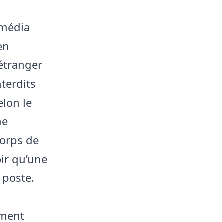
 média
en
étranger
terdits
lon le
me
corps de
oir qu’une
 poste.
ement