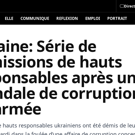
Direct
ELLE
COMMUNIQUE
REFLEXION
EMPLOI
PORTRAIT
ine: Série de
issions de hauts
ponsables après u
dale de corruption
’armée
e hauts responsables ukrainiens ont été démis de leu
ardi dans la foulée d’une affaire de corruption conce