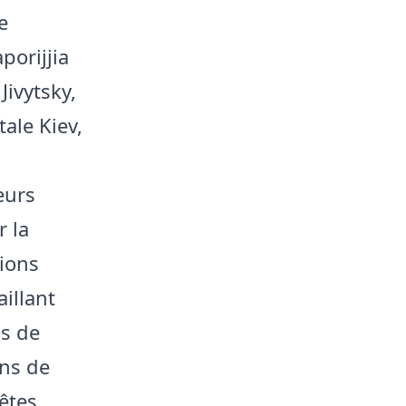
e
porijjia
ivytsky,
ale Kiev,
eurs
r la
lions
illant
s de
ons de
êtes