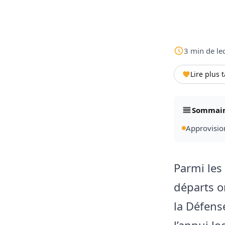
3
min
de le
Lire plus 
Sommai
Approvisio
Parmi les
départs on
la Défens
l’appui lo