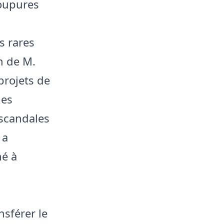
coupures
s rares
n de M.
projets de
des
 scandales
 a
né à
sférer le