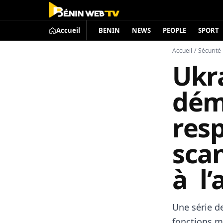
Accueil
BENIN
NEWS
PEOPLE
SPORT
Accueil
/
Sécurité
Ukra
dém
res
scan
à l
Une série d
fonctions m