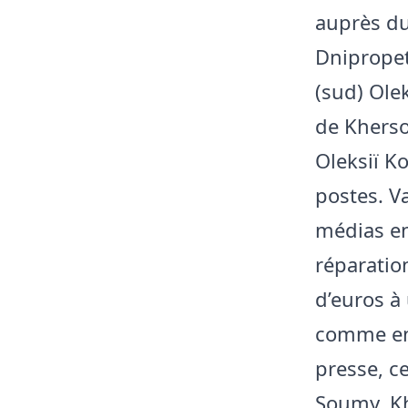
auprès du
Dnipropet
(sud) Ole
de Kherson
Oleksiï Ko
postes. V
médias en
réparatio
d’euros à
comme ent
presse, c
Soumy, Kh