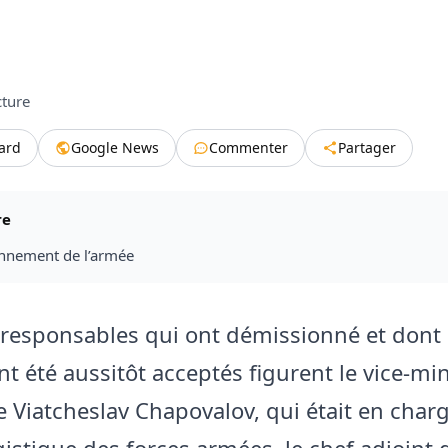
cture
tard
Google News
Commenter
Partager
re
nnement de l’armée
 responsables qui ont démissionné et dont 
t été aussitôt acceptés figurent le vice-min
e Viatcheslav Chapovalov, qui était en char
gistique des forces armées, le chef adjoint 