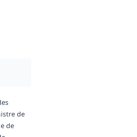
les
istre de
ge de
de