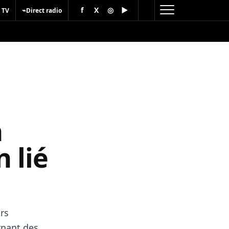
f
X
◎
▶
⌁
 TV
Direct radio
n
 lié
rs
rnant des