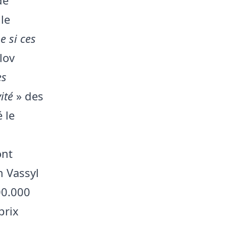
le
 si ces
lov
es
ité
» des
é le
ont
n Vassyl
00.000
prix