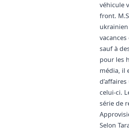
véhicule 
front. M.
ukrainien
vacances 
sauf à de
pour les 
média, il
d’affaire
celui-ci.
série de r
Approvis
Selon Tar