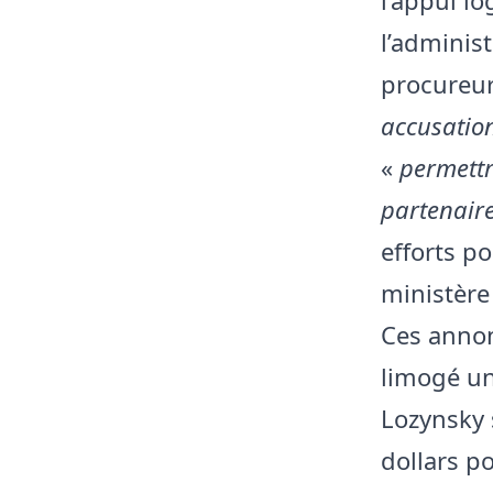
l’adminis
procureur
accusatio
«
permettr
partenaire
efforts po
ministèr
Ces annon
limogé un
Lozynsky 
dollars p