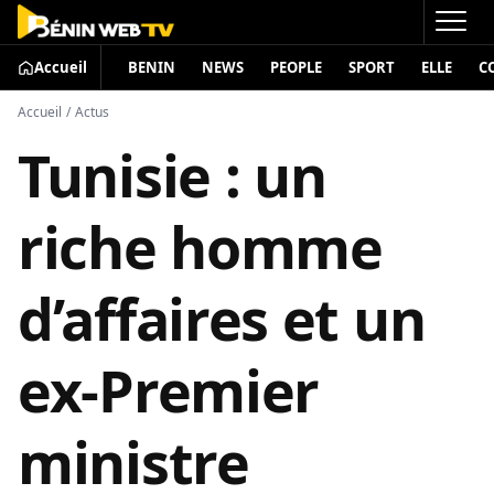
Accueil
BENIN
NEWS
PEOPLE
SPORT
ELLE
C
Accueil
/
Actus
Tunisie : un
riche homme
d’affaires et un
ex-Premier
ministre