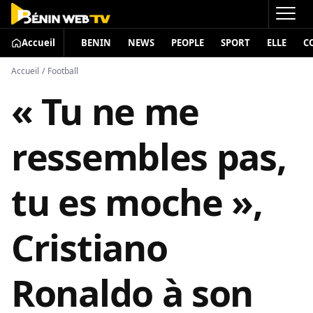
Accueil
BENIN
NEWS
PEOPLE
SPORT
ELLE
C
Accueil
/
Football
« Tu ne me
ressembles pas,
tu es moche »,
Cristiano
Ronaldo à son