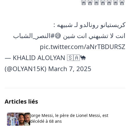
🚨🚨🚨🚨🚨🚨🚨
كريستيانو رونالدو لـ شبيهه :
انت لا تشبهني انت شين 😅
#النصر_الشباب
pic.twitter.com/aNrTBDURSZ
— KHALID ALOLYAN 🇸🇦🐪
(@OLYAN15K)
March 7, 2025
Articles liés
Jorge Messi, le père de Lionel Messi, est
décédé à 68 ans