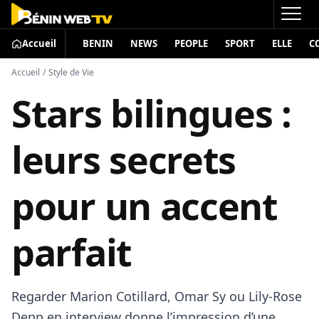
Accueil
BENIN
NEWS
PEOPLE
SPORT
ELLE
C
Accueil
/
Style de Vie
Stars bilingues :
leurs secrets
pour un accent
parfait
Regarder Marion Cotillard, Omar Sy ou Lily‑Rose
Depp en interview donne l’impression d’une