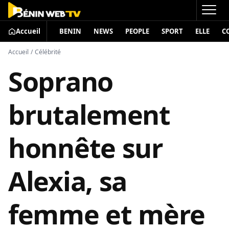
Accueil
BENIN
NEWS
PEOPLE
SPORT
ELLE
C
Accueil
/
Célébrité
Soprano
brutalement
honnête sur
Alexia, sa
femme et mère