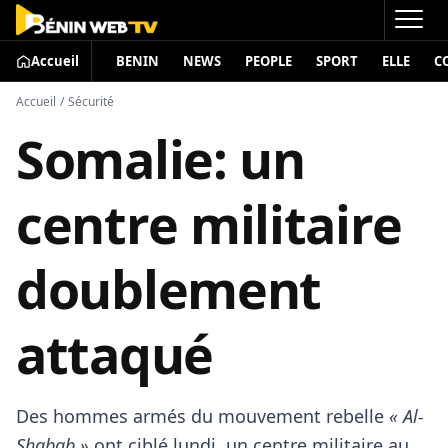
Accueil
BENIN
NEWS
PEOPLE
SPORT
ELLE
C
Accueil
/
Sécurité
Somalie: un
centre militaire
doublement
attaqué
Des hommes armés du mouvement rebelle
« Al-
Shabab »
ont ciblé lundi, un centre militaire au