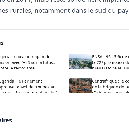
nes rurales, notamment dans le sud du pay
és
geria : nouveau regain de
ENSA : 96,15 % de 
nsion avec l’AES sur la lutte
la 22ᵉ promotion d
ntre le terrorisme
préparatoire au Di
Major
uganda : le Parlement
Centrafrique : le
prouve l’envoi de troupes au
de la brigade de 
in de la force internationale à
s’échappe après pl
aza
mois de captivité
ires