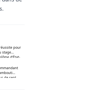
s.
réussite pour
u stage
plôme d’État-
 commandant
Bambouti
us de sept