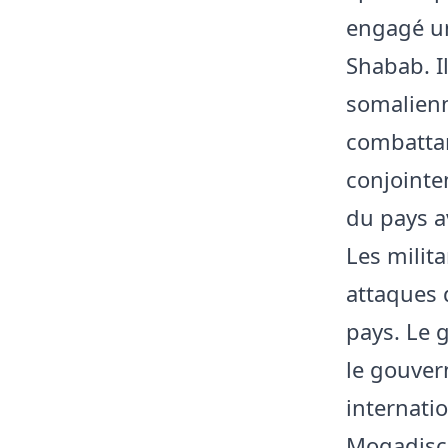
engagé un
Shabab. I
somalienn
combattan
conjointe
du pays a
Les milit
attaques d
pays. Le 
le gouve
internatio
Mogadisci