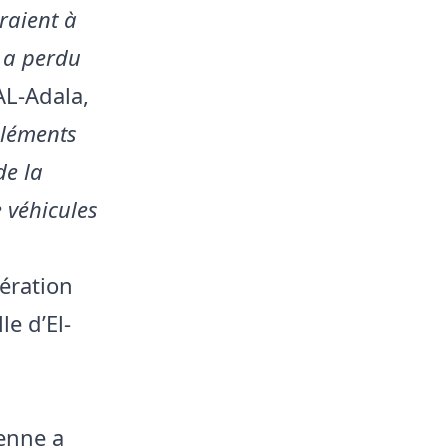
raient à
 a perdu
AL-Adala,
éléments
de la
e véhicules
ération
le d’El-
ienne a