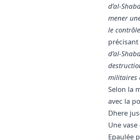
d’al-Shaba
mener une
le contrôl
précisan
d’al-Shab
destructio
militaire
Selon la 
avec la po
Dhere jus
Une vase 
Epaulée p