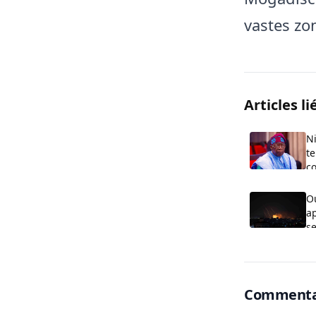
vastes zo
Articles li
Ni
te
co
O
ap
se
G
Commenta