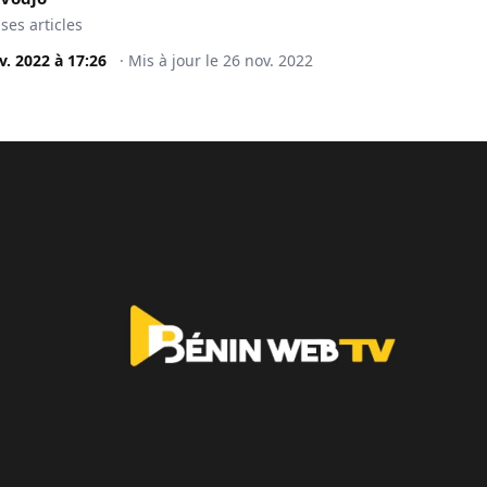
 ses articles
v. 2022
à
17:26
·
Mis à jour le
26 nov. 2022