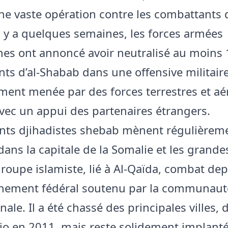
e vaste opération contre les combattants d
l y a quelques semaines, les forces armées
es ont annoncé avoir neutralisé au moins
ts d’al-Shabab dans une offensive militair
ment menée par des forces terrestres et aé
vec un appui des partenaires étrangers.
ants djihadistes shebab mènent régulièrem
ans la capitale de la Somalie et les grandes
groupe islamiste, lié à Al-Qaïda, combat de
rnement fédéral soutenu par la communaut
nale. Il a été chassé des principales villes, 
o en 2011, mais reste solidement implant