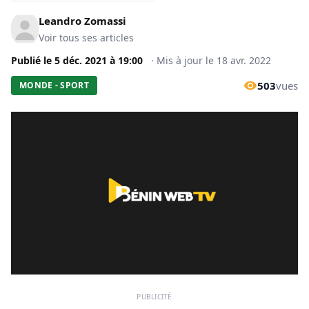
Leandro Zomassi
Voir tous ses articles
Publié le
5 déc. 2021
à
19:00
·
Mis à jour le
18 avr. 2022
503
vues
MONDE - SPORT
PUBLICITÉ