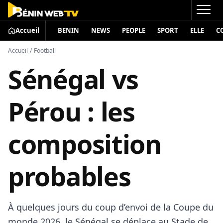
Accueil
BENIN
NEWS
PEOPLE
SPORT
ELLE
C
Accueil
/
Football
Sénégal vs
Pérou : les
composition
probables
À quelques jours du coup d’envoi de la Coupe du
monde 2026, le Sénégal se déplace au Stade de