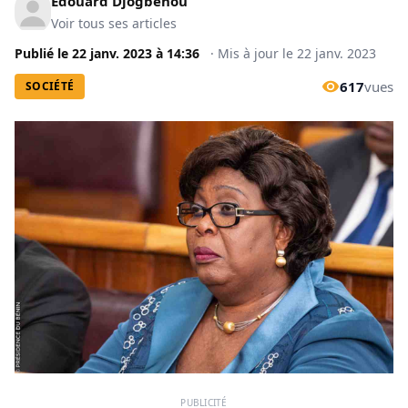
Edouard Djogbénou
Voir tous ses articles
Publié le
22 janv. 2023
à
14:36
·
Mis à jour le
22 janv. 2023
617
vues
SOCIÉTÉ
PUBLICITÉ