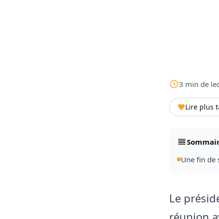
3
min
de le
Lire plus 
Sommai
Une fin de 
Le présid
réunion a