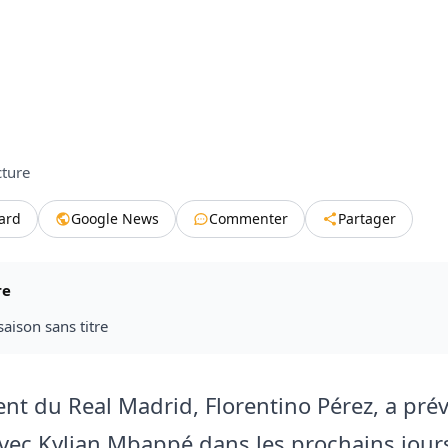
cture
tard
Google News
Commenter
Partager
re
saison sans titre
ent du Real Madrid, Florentino Pérez, a pré
vec Kylian Mbappé dans les prochains jours