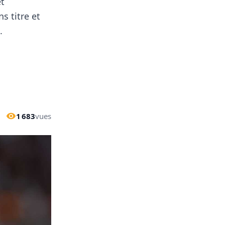
et
s titre et
.
1 683
vues