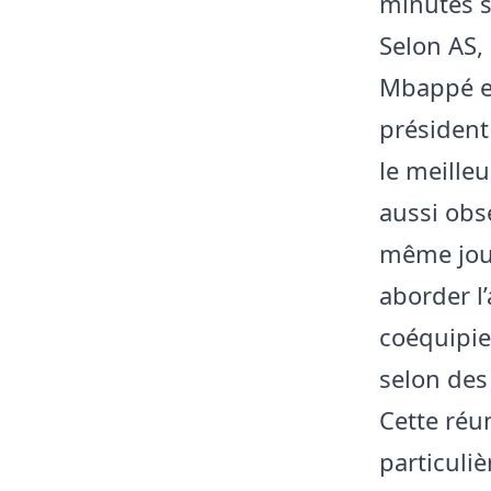
minutes s
Selon AS, 
Mbappé et
président
le meilleu
aussi obs
même jour
aborder l’
coéquipi
selon des
Cette réu
particuli