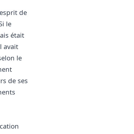
esprit de
i le
is était
l avait
selon le
ment
urs de ses
ments
rcation