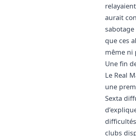
relayaien
aurait con
sabotage 
que ces al
même ni p
Une fin de
Le Real M
une premi
Sexta dif
d’expliqu
difficult
clubs dis