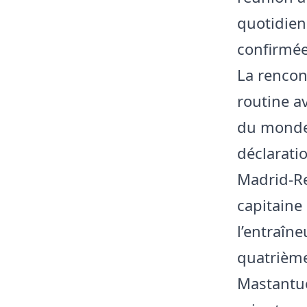
quotidien
confirmée
La rencon
routine a
du monde 
déclarati
Madrid-Re
capitaine
l’entraîne
quatrième
Mastantuo