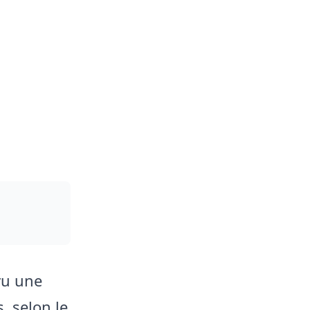
vu une
, selon le