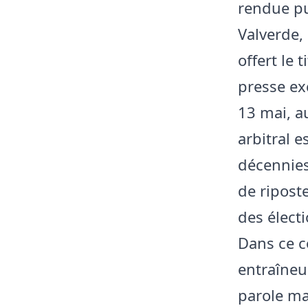
rendue pu
Valverde, 
offert le 
presse ex
13 mai, a
arbitral 
décennie
de ripost
des électi
Dans ce c
entraîneu
parole ma