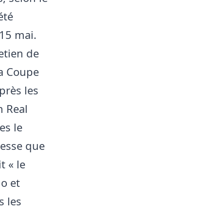
été
15 mai.
etien de
la Coupe
près les
h Real
es le
resse que
t « le
o et
 les