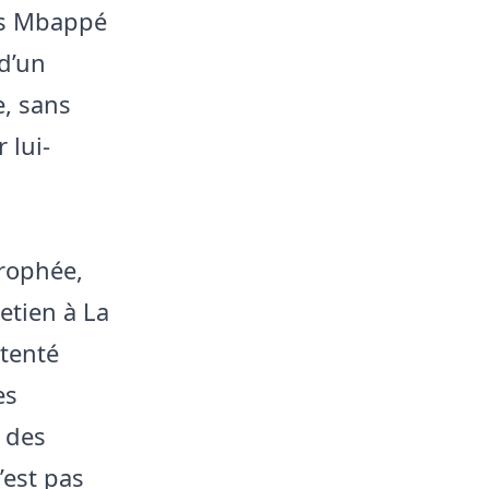
les Mbappé
 d’un
e, sans
 lui-
trophée,
etien à La
 tenté
es
 des
’est pas