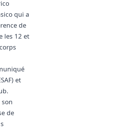
ico
sico qui a
érence de
 les 12 et
 corps
x
mmuniqué
ESAF) et
ub.
e son
se de
ls