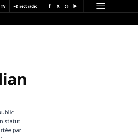
f
X
◎
▶
⌁
 TV
Direct radio
lian
public
n statut
ortée par