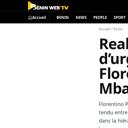
Accueil
BENIN
NEWS
PEOPLE
SPORT
Accueil
/
Actus
Real
d’u
Flor
Mba
Florentino 
tendu entre 
dans la hiér