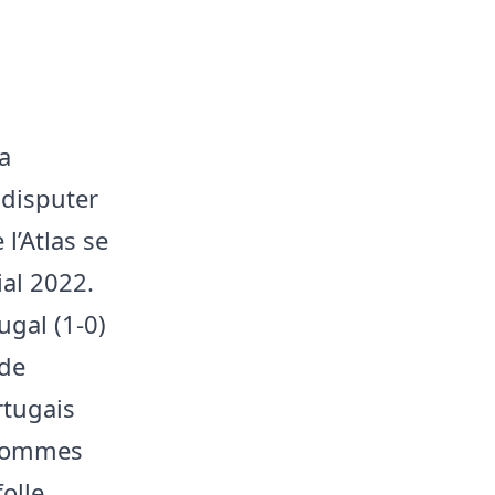
a
 disputer
l’Atlas se
ial 2022.
ugal (1-0)
 de
rtugais
 hommes
olle