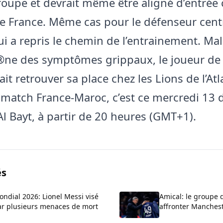
roupe et devrait même être aligné d’entrée 
de France. Même cas pour le défenseur cent
i a repris le chemin de l’entrainement. Malg
Ã®ne des symptômes grippaux, le joueur de
t retrouver sa place chez les Lions de l’Atl
e match France-Maroc, c’est ce mercredi 13
Al Bayt, à partir de 20 heures (GMT+1).
és
ndial 2026: Lionel Messi visé
Amical: le groupe 
ar plusieurs menaces de mort
affronter Manches