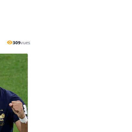
309
vues