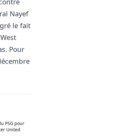
contre
ral Nayef
ré le fait
 West
as. Pour
 décembre
du PSG pour
ter United