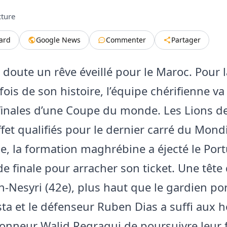
cture
tard
Google News
Commenter
Partager
 doute un rêve éveillé pour le Maroc. Pour l
ois de son histoire, l’équipe chérifienne va
finales d’une Coupe du monde. Les Lions de 
ffet qualifiés pour le dernier carré du Mond
e, la formation maghrébine a éjecté le Port
de finale pour arracher son ticket. Une tête
n-Nesyri (42e), plus haut que le gardien po
ta et le défenseur Ruben Dias a suffi aux
ionneur Walid Regragui de poursuivre leur f