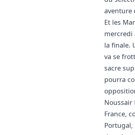
aventure 
Et les Ma
mercredi a
la finale
va se frot
sacre sup
pourra co
oppositio
Noussair 
France, c
Portugal, 