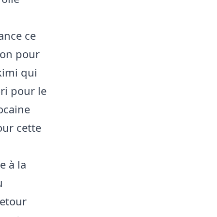
rance ce
tion pour
kimi qui
ri pour le
ocaine
our cette
e à la
u
retour