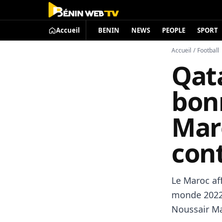
Accueil
BENIN
NEWS
PEOPLE
SPORT
Accueil
/
Football
Qata
bon
Mar
cont
Le Maroc af
monde 2022.
Noussair Ma