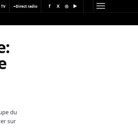
f
X
◎
▶
⌁
 TV
Direct radio
e:
e
oupe du
er sur