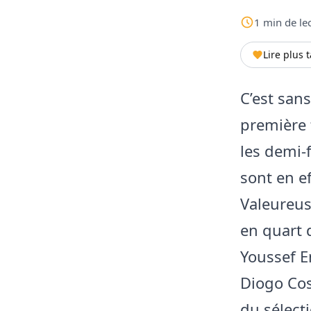
1
min
de le
Lire plus 
C’est sans
première f
les demi-
sont en e
Valeureus
en quart 
Youssef E
Diogo Cos
du sélect