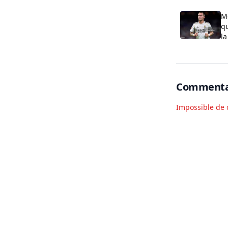
M
qu
la
Commenta
Impossible de 