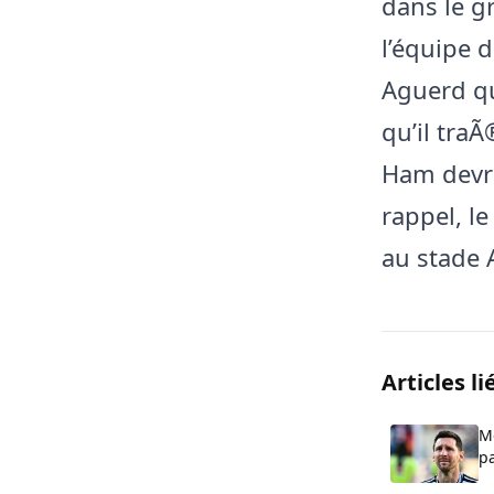
dans le g
l’équipe 
Aguerd qu
qu’il tra
Ham devrai
rappel, l
au stade 
Articles li
Mo
p