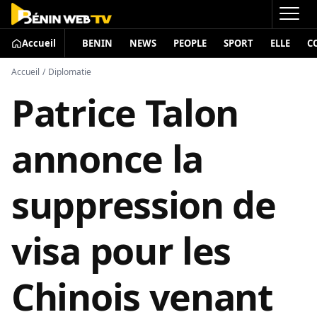
Accueil
BENIN
NEWS
PEOPLE
SPORT
ELLE
C
Accueil
/
Diplomatie
Patrice Talon
annonce la
suppression de
visa pour les
Chinois venant