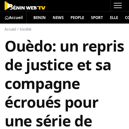
Accueil
BENIN
NEWS
PEOPLE
SPORT
ELLE
C
Accueil
/
Société
Ouèdo: un repris
de justice et sa
compagne
écroués pour
une série de