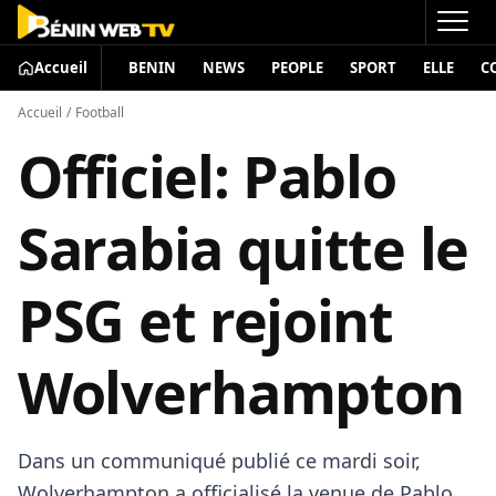
Accueil
BENIN
NEWS
PEOPLE
SPORT
ELLE
C
Accueil
/
Football
Officiel: Pablo
Sarabia quitte le
PSG et rejoint
Wolverhampton
Dans un communiqué publié ce mardi soir,
Wolverhampton a officialisé la venue de Pablo