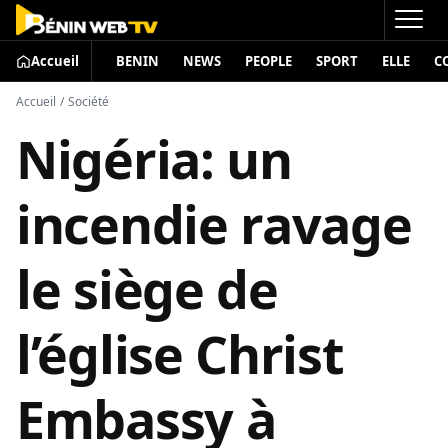
Accueil
BENIN
NEWS
PEOPLE
SPORT
ELLE
C
Accueil
/
Société
Nigéria: un
incendie ravage
le siège de
l’église Christ
Embassy à