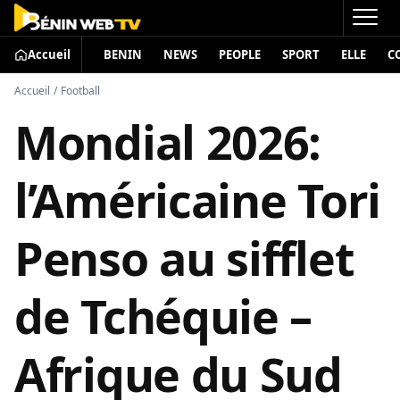
Accueil
BENIN
NEWS
PEOPLE
SPORT
ELLE
C
Accueil
/
Football
Mondial 2026:
l’Américaine Tori
Penso au sifflet
de Tchéquie –
Afrique du Sud