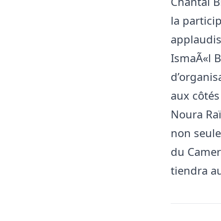
Chantal B
la partic
applaudis
IsmaÃ«l B
d’organis
aux côtés
Noura Raï
non seule
du Camero
tiendra a