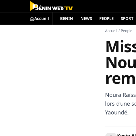
Accueil
BENIN
NEWS
PEOPLE
SPORT
Accueil
/
People
Mis
Nou
rem
Noura Raïss
lors d’une s
Yaoundé.
Kevin A