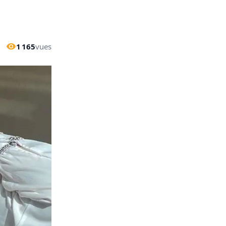
1 165
vues