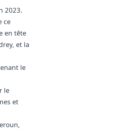
n 2023.
e ce
e en tête
rey, et la
tenant le
r le
mes et
eroun,