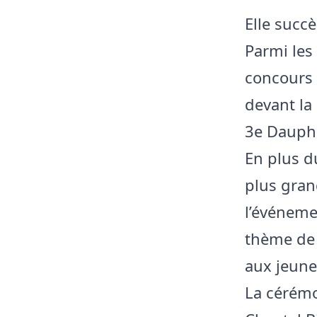
Elle succ
Parmi les
concours 
devant la
3e Dauph
En plus du
plus gran
l’événemen
thème de 
aux jeunes
La cérém