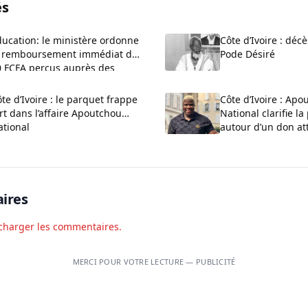
és
ucation: le ministère ordonne
Côte d’Ivoire : décè
e remboursement immédiat des
Pode Désiré
0 FCFA perçus auprès des
èves pour la plateforme
ducMaster
te d’Ivoire : le parquet frappe
Côte d’Ivoire : Apo
rt dans l’affaire Apoutchou
National clarifie l
ational
autour d’un don at
Himra
ires
charger les commentaires.
MERCI POUR VOTRE LECTURE — PUBLICITÉ