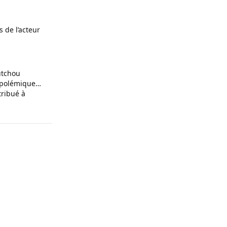
s de l’acteur
utchou
a polémique
tribué à