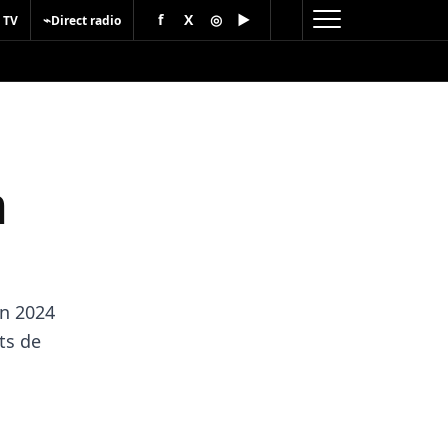
f
X
◎
▶
⌁
 TV
Direct radio
m
n 2024
ts de