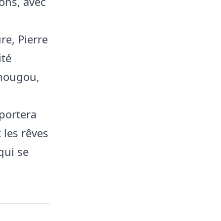
ons, avec
re, Pierre
ité
Amougou,
portera
 les rêves
qui se