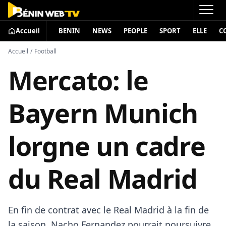
Accueil
BENIN
NEWS
PEOPLE
SPORT
ELLE
C
Accueil
/
Football
Mercato: le
Bayern Munich
lorgne un cadre
du Real Madrid
En fin de contrat avec le Real Madrid à la fin de
la saison, Nacho Fernandez pourrait poursuivre