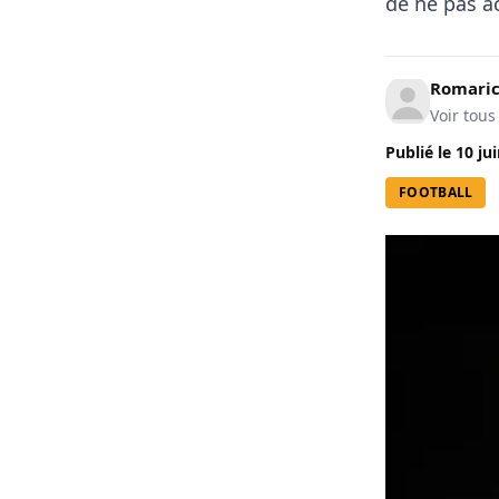
de ne pas ac
Romari
Voir tous
Publié le
10 ju
FOOTBALL