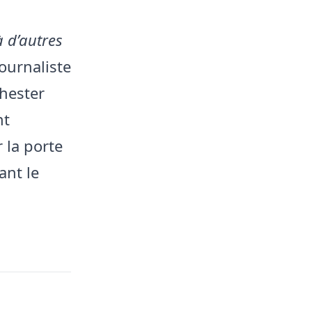
à d’autres
journaliste
chester
nt
 la porte
ant le