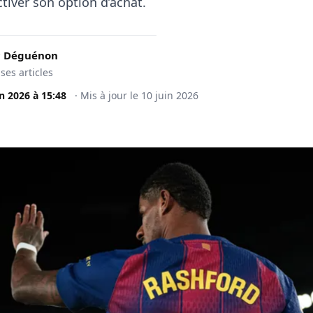
tiver son option d’achat.
c Déguénon
 ses articles
in 2026
à
15:48
·
Mis à jour le
10 juin 2026