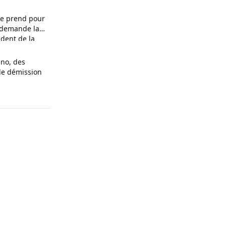
se prend pour
l demande la
dent de la
ino, des
de démission