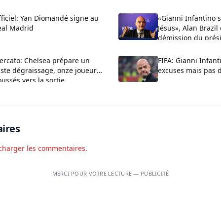
ficiel: Yan Diomandé signe au
«Gianni Infantino 
eal Madrid
Jésus», Alan Brazi
démission du prési
FIFA
ercato: Chelsea prépare un
FIFA: Gianni Infant
ste dégraissage, onze joueurs
excuses mais pas 
ussés vers la sortie
ires
charger les commentaires.
MERCI POUR VOTRE LECTURE — PUBLICITÉ