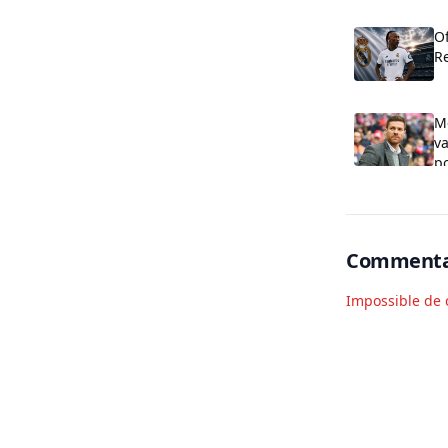
Of
R
M
va
po
Commenta
Impossible de 