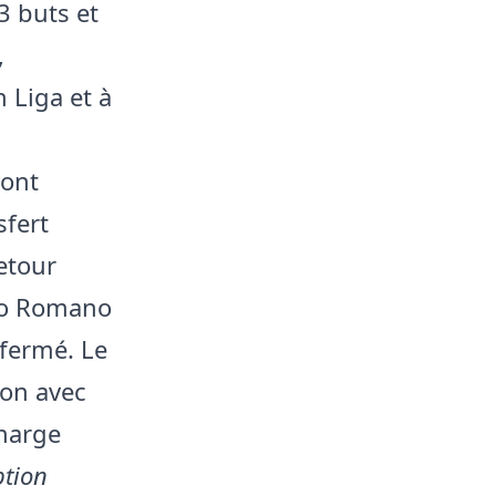
3 buts et
,
 Liga et à
 ont
sfert
retour
io Romano
 fermé. Le
ion avec
charge
ption