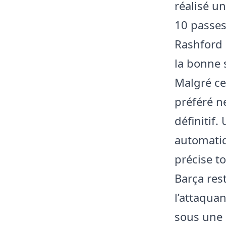
réalisé u
10 passes
Rashford 
la bonne 
Malgré ce
préféré n
définitif.
automatiq
précise t
Barça res
l’attaquan
sous une 