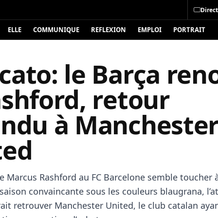
Direct
ELLE
COMMUNIQUE
REFLEXION
EMPLOI
PORTRAIT
cato: le Barça ren
shford, retour
endu à Mancheste
ted
de Marcus Rashford au FC Barcelone semble toucher à 
saison convaincante sous les couleurs blaugrana, l’a
rait retrouver Manchester United, le club catalan aya