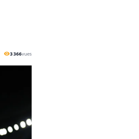
3 366
vues