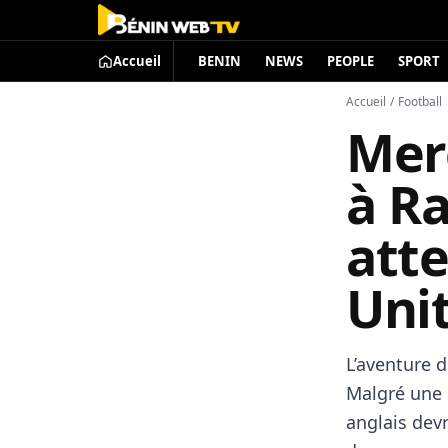
Accueil
BENIN
NEWS
PEOPLE
SPORT
Accueil
/
Football
Mer
à Ra
att
Uni
L’aventure 
Malgré une 
anglais dev