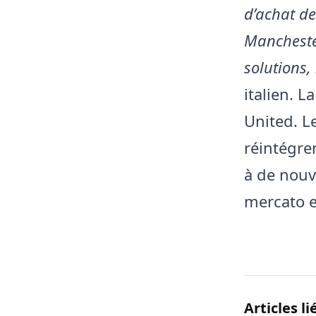
d’achat de
Manchester
solutions
italien. 
United. L
réintégrer
à de nouv
mercato e
Articles li