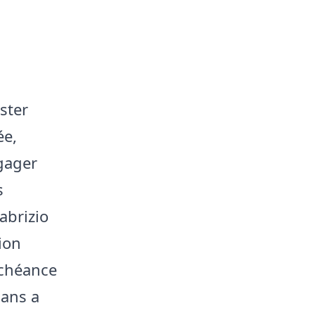
ster
ée,
ngager
s
abrizio
ion
 échéance
 ans a