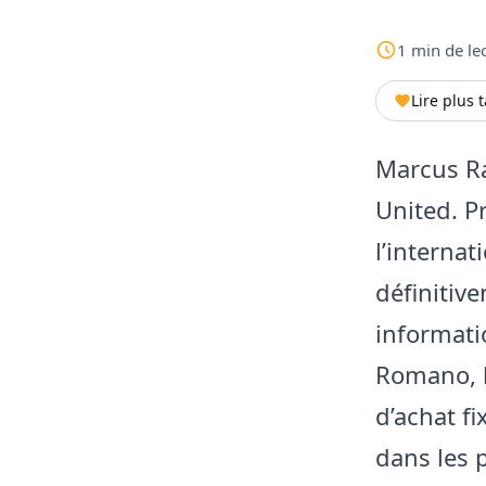
1
min
de le
Lire plus 
Marcus Ra
United. P
l’interna
définitiv
informati
Romano, le
d’achat fi
dans les 