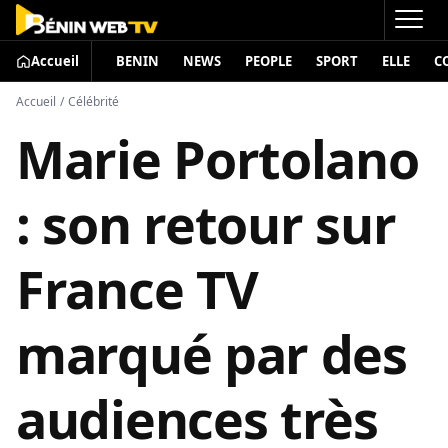
Accueil
BENIN
NEWS
PEOPLE
SPORT
ELLE
C
Accueil
/
Célébrité
Marie Portolano
: son retour sur
France TV
marqué par des
audiences très