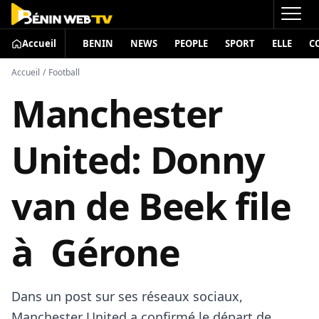
Accueil
BENIN
NEWS
PEOPLE
SPORT
ELLE
C
Accueil
/
Football
Manchester
United: Donny
van de Beek file
à Gérone
Dans un post sur ses réseaux sociaux,
Manchester United a confirmé le départ de