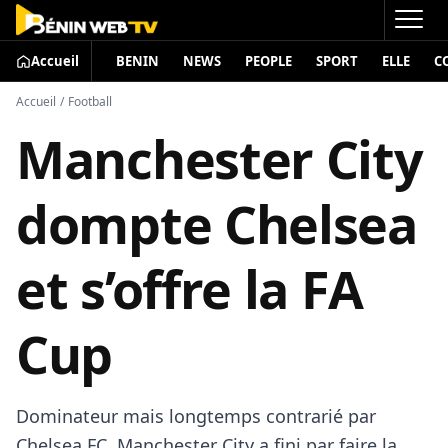
Accueil
BENIN
NEWS
PEOPLE
SPORT
ELLE
C
Accueil
/
Football
Manchester City
dompte Chelsea
et s’offre la FA
Cup
Dominateur mais longtemps contrarié par
Chelsea FC, Manchester City a fini par faire la