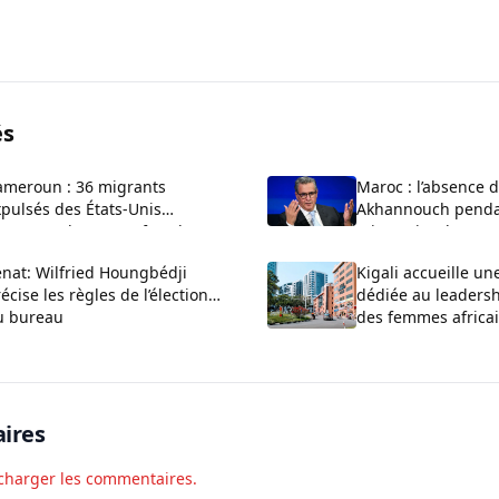
és
ameroun : 36 migrants
Maroc : l’absence d
pulsés des États-Unis
Akhannouch pendan
ntestent leur transfert devant
migratoire de Ceuta
 justice
polémique
nat: Wilfried Houngbédji
Kigali accueille u
écise les règles de l’élection
dédiée au leadersh
u bureau
des femmes africa
ires
charger les commentaires.