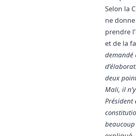
Selon la C
ne donne 
prendre l’
et de la 
demandé au
d’élaborat
deux point
Mali, il n
Président 
constituti
beaucoup 
expliqué,