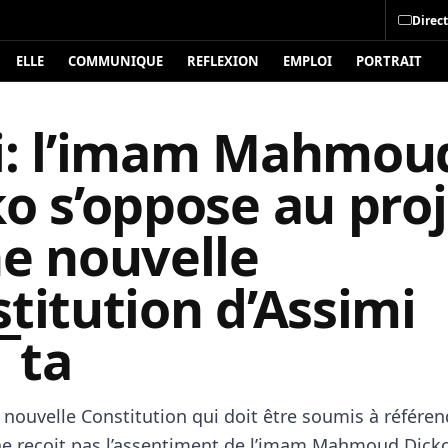
Direct
ELLE
COMMUNIQUE
REFLEXION
EMPLOI
PORTRAIT
i: l’imam Mahmou
o s’oppose au proj
ne nouvelle
titution d’Assimi
¯ta
e nouvelle Constitution qui doit être soumis à référ
e reçoit pas l’assentiment de l’imam Mahmoud Dicko