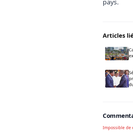
pays.
Articles li
C
ex
co
la
Sé
pr
d
Commenta
Impossible de 