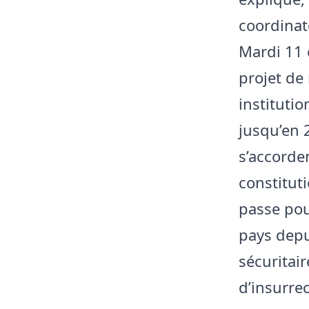
coordinat
Mardi 11 
projet de
instituti
jusqu’en 
s’accorde
constituti
passe pour
pays depu
sécuritai
d’insurre