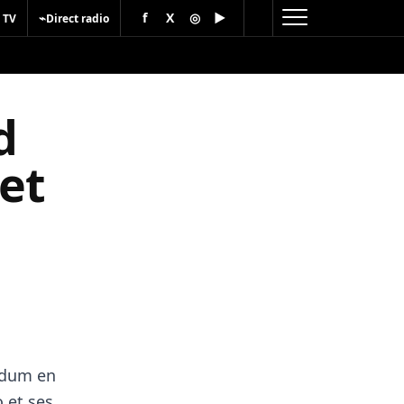
f
X
◎
▶
⌁
 TV
Direct radio
d
et
endum en
 et ses