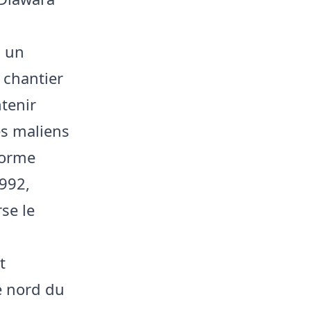
u un
 chantier
ntenir
es maliens
forme
1992,
se le
t
e nord du