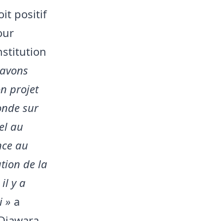
it positif
our
nstitution
 avons
n projet
fonde sur
el au
nce au
tion de la
il y a
i »
a
 Diawara