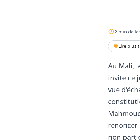
2
min
de le
Lire plus 
Au Mali, l
invite ce 
vue d’éch
constitut
Mahmoud D
renoncer 
non partic