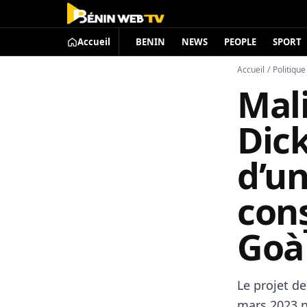
Accueil
BENIN
NEWS
PEOPLE
SPORT
Accueil
/
Politique
Mal
Dick
d’u
cons
Goà
Le projet d
mars 2023 n