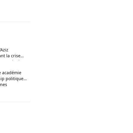
’Aziz
t la crise
 suscite la
ne académie
ip politique
ines