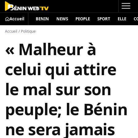
Accueil
BENIN
NEWS
PEOPLE
SPORT
ELLE
C
Accueil
/
Politique
« Malheur à
celui qui attire
le mal sur son
peuple; le Bénin
ne sera jamais