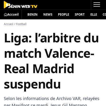
Accueil
BENIN
NEWS
PEOPLE
SPORT
ELLE
C
Accueil
/
Football
Liga: l’arbitre du
match Valence-
Real Madrid
suspendu
Selon les informations de Archivo VAR, relayées
par Maxifoot ce mardi, Jesus Gil Manzano,