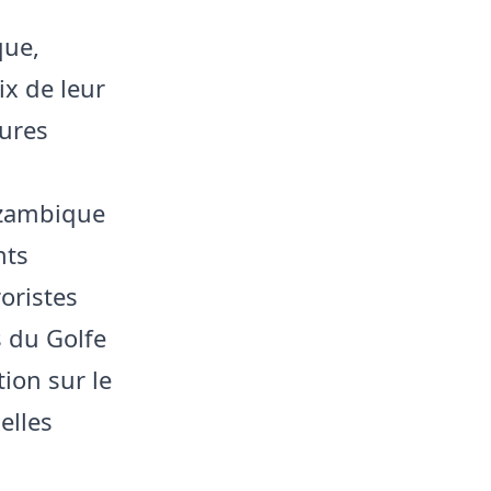
que,
ix de leur
eures
ozambique
nts
oristes
s du Golfe
ion sur le
elles