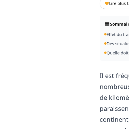
Lire plus 
Sommai
Effet du tr
Des situat
Quelle doit 
Il est fré
nombreux 
de kilomè
paraissent
continent