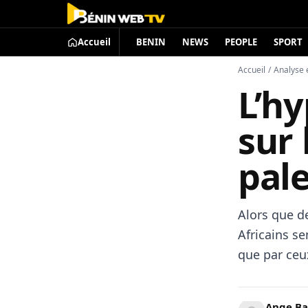
Accueil
BENIN
NEWS
PEOPLE
SPORT
Accueil
/
Analyse 
L’hy
sur 
pale
Alors que de
Africains s
que par ceu
Ange B