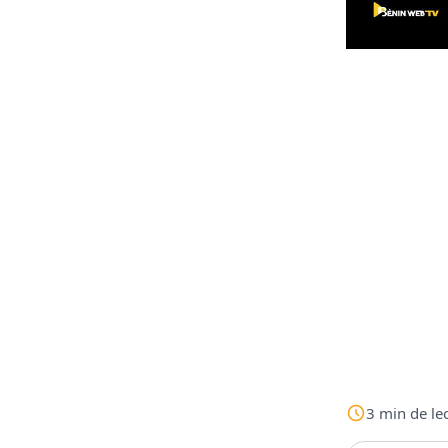
3
min
de le