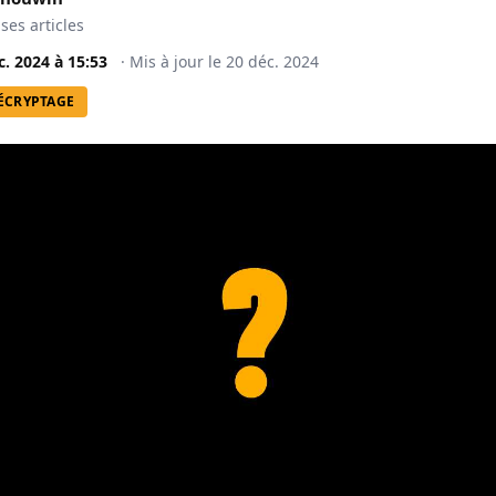
 ses articles
c. 2024
à
15:53
·
Mis à jour le
20 déc. 2024
ÉCRYPTAGE