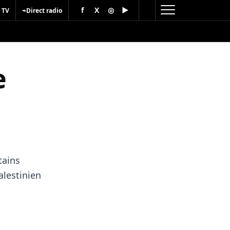
f
X
◎
▶
⌁
 TV
Direct radio
e
tains
alestinien