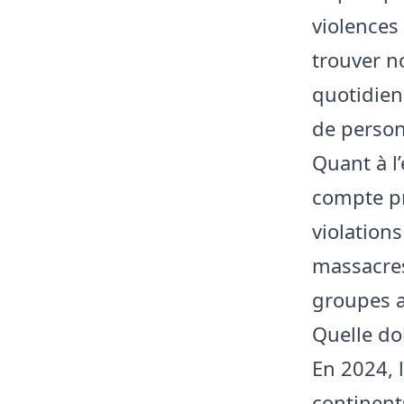
violences
trouver no
quotidien
de perso
Quant à l’
compte pr
violation
massacres
groupes a
Quelle doi
En 2024, l
continents