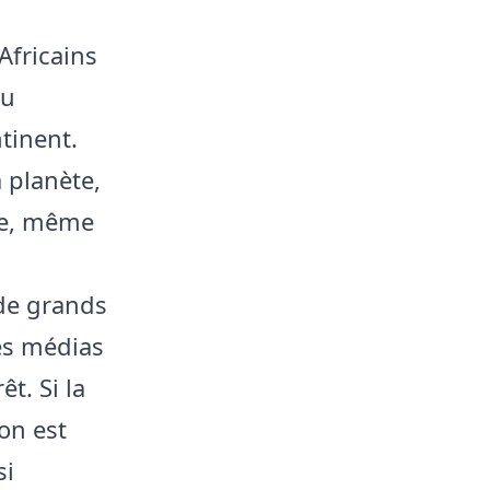
Africains
au
tinent.
 planète,
te, même
de grands
les médias
t. Si la
on est
si