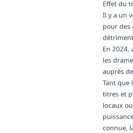
Effet du 
Il y a un 
pour des 
détriment
En 2024, 
les drame
auprès de
Tant que 
titres et 
locaux ou
puissance
connue, l