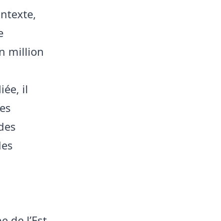
ontexte,
e
n million
ée, il
Les
 des
des
 de l’Est,