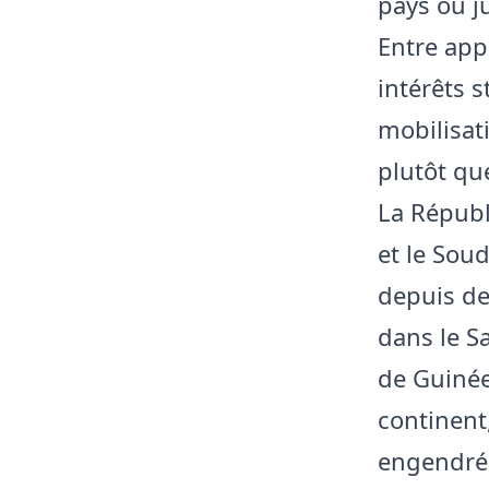
pays ou ju
Entre app
intérêts s
mobilisat
plutôt que
La Répub
et le Sou
depuis des
dans le S
de Guinée
continent
engendrée