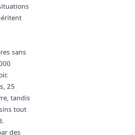
situations
éritent
res sans
 000
ir.
s, 25
re, tandis
sins tout
d.
par des