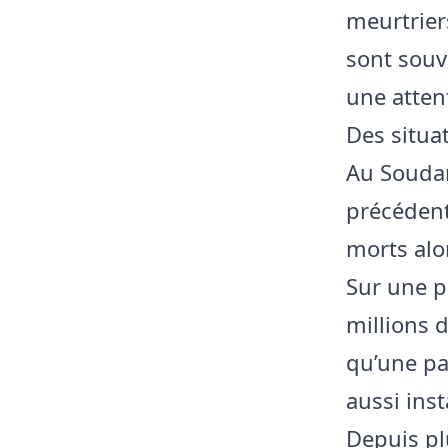
meurtrier
sont souv
une atten
Des situa
Au Soudan
précédent
morts alo
Sur une p
millions 
qu’une par
aussi ins
Depuis pl