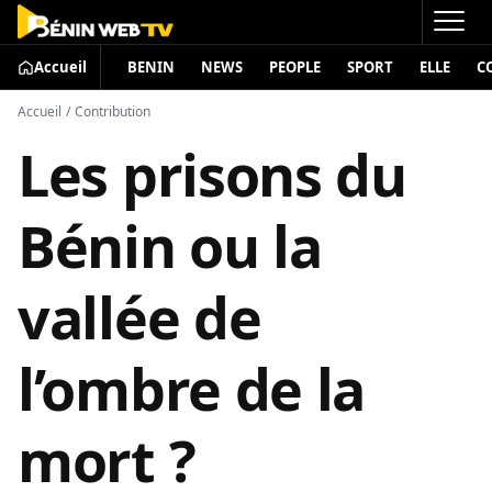
Accueil
BENIN
NEWS
PEOPLE
SPORT
ELLE
C
Accueil
/
Contribution
Les prisons du
Bénin ou la
vallée de
l’ombre de la
mort ?