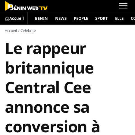
Accueil
BENIN
NEWS
PEOPLE
SPORT
ELLE
C
Accueil
/
Célébrité
Le rappeur
britannique
Central Cee
annonce sa
conversion à